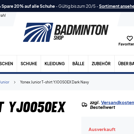
 Spare 20% auf alle Schuhe
-
Gültig bis zum 20/5
-
Sortiment anseh
ahl
Favoriten
ASCHEN
SCHUHE
KLEIDUNG
BÄLLE
ZUBEHÖR
ÜBER B
Junior
Yonex Junior T-shirt YJ0050EX Dark Navy
t YJ0050EX
zzgl.
Versandkoste
Bestellwert
Ausverkauft