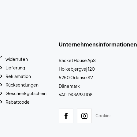
Unternehmensinformationen
widerrufen
Racket House ApS
Lieferung
Holkebjergvej 120
Reklamation
5250 Odense SV
Rücksendungen
Dänemark
Geschenkgutschein
VAT: DK36931108
Rabattcode
Cookies