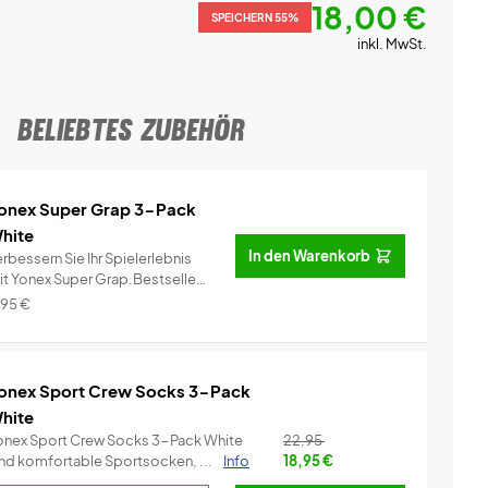
18,00 €
SPEICHERN 55%
inkl. MwSt.
BELIEBTES ZUBEHÖR
onex Super Grap 3-Pack
hite
In den Warenkorb
rbessern Sie Ihr Spielerlebnis
it Yonex Super Grap.Bestseller
..
Info
,95
€
onex Sport Crew Socks 3-Pack
hite
onex Sport Crew Socks 3-Pack White
22,95
ind komfortable Sportsocken, ...
Info
18,95
€