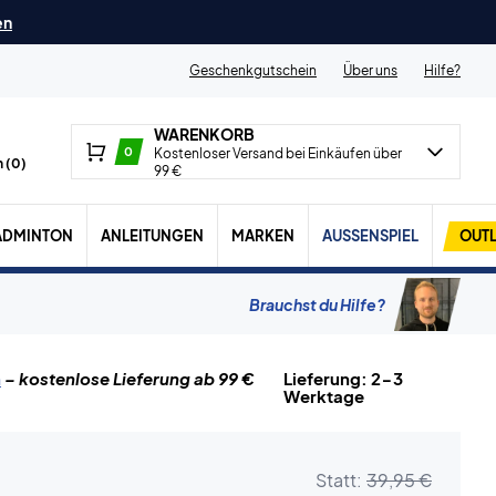
en
Geschenkgutschein
Über uns
Hilfe?
WARENKORB
0
Kostenloser Versand bei Einkäufen über
 (
0
)
99 €
ADMINTON
ANLEITUNGEN
MARKEN
AUSSENSPIEL
OUTL
Brauchst du Hilfe?
n
– kostenlose Lieferung ab 99 €
Lieferung: 2-3
Werktage
Statt:
39,95 €