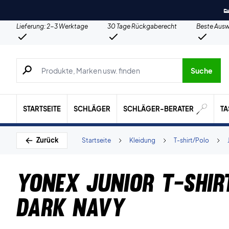

Lieferung: 2-3 Werktage
30 Tage Rückgaberecht
Beste Ausw
Suche nach Produkten, Marken usw.
Suche
STARTSEITE
SCHLÄGER
SCHLÄGER-BERATER
T
Zurück
Startseite
Kleidung
T-shirt/Polo
Yonex Junior T-shir
Dark Navy