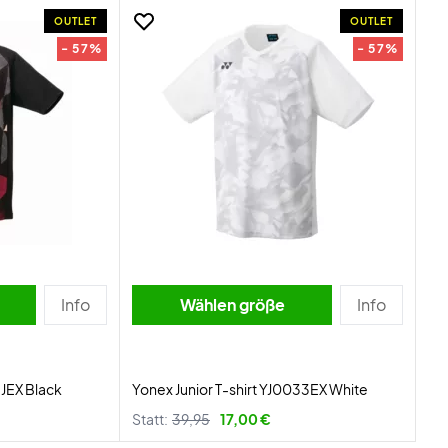
OUTLET
OUTLET
- 57%
- 57%
Info
Wählen größe
Info
8JEX Black
Yonex Junior T-shirt YJ0033EX White
Statt:
39,95
17,00 €