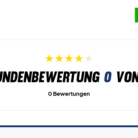
undenbewertung
0
von
0 Bewertungen