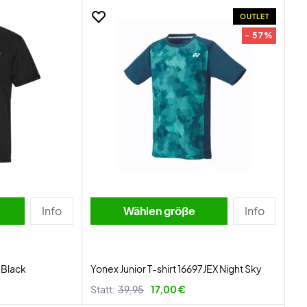
OUTLET
- 57%
Info
Wählen größe
Info
t Black
Yonex Junior T-shirt 16697JEX Night Sky
Statt:
39,95
17,00 €