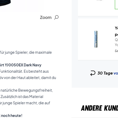
Zoom
Y
p
Q
5
für junge Spieler, die maximale
Shirt YJ0050EX Dark Navy
Funktionalität. Es besteht aus
30 Tage
vo
v von der Haut ableitet, damit du
r natürliche Bewegungsfreiheit,
usätzlich ist das Material
r junge Spieler macht, die auf
ANDERE KUN
rt noch heute!