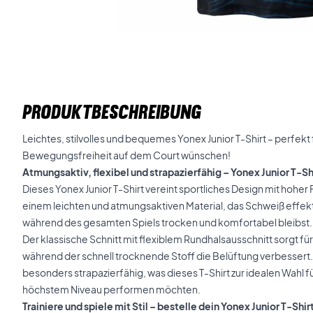
PRODUKTBESCHREIBUNG
Leichtes, stilvolles und bequemes Yonex Junior T-Shirt – perfekt 
Bewegungsfreiheit auf dem Court wünschen!
Atmungsaktiv, flexibel und strapazierfähig – Yonex Junior T-
Dieses Yonex Junior T-Shirt vereint sportliches Design mit hoher 
einem leichten und atmungsaktiven Material, das Schweiß effekti
während des gesamten Spiels trocken und komfortabel bleibst.
Der klassische Schnitt mit flexiblem Rundhalsausschnitt sorgt fü
während der schnell trocknende Stoff die Belüftung verbessert. Z
besonders strapazierfähig, was dieses T-Shirt zur idealen Wahl fü
höchstem Niveau performen möchten.
Trainiere und spiele mit Stil – bestelle dein Yonex Junior T-Shi