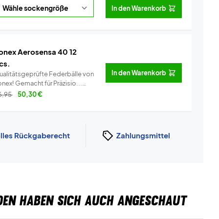
In den Warenkorb
onex Aerosensa 40 12
cs.
In den Warenkorb
ualitätsgeprüfte Federbälle von
Yonex! Gemacht für Präzisio...
Info
6,95
50,30
€
lles Rückgaberecht
Zahlungsmittel
DEN HABEN SICH AUCH ANGESCHAUT