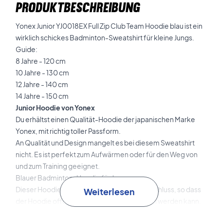
PRODUKTBESCHREIBUNG
Yonex Junior YJ0018EX Full Zip Club Team Hoodie blau ist ein
wirklich schickes Badminton-Sweatshirt für kleine Jungs.
Guide:
8 Jahre - 120 cm
10 Jahre - 130 cm
12 Jahre - 140 cm
14 Jahre - 150 cm
Junior Hoodie von Yonex
Du erhältst einen Qualität-Hoodie der japanischen Marke
Yonex, mit richtig toller Passform.
An Qualität und Design mangelt es bei diesem Sweatshirt
nicht. Es ist perfekt zum Aufwärmen oder für den Weg von
und zum Training geeignet.
Blauer Badminton-Hoodie für Jungen
Dieser Hoodie für Jungen hat einen Reißverschluss, so dass
Weiterlesen
der Hoodie offen und geschlossen getragen werden kann.
Mit einer Schnur kannst du die Kapuze strammen. Des