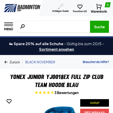
0
Schläger Guide
Warenkorb
Favoriten (
0
)
Suche nach Produkten, Marken usw.
Suche
MENÜ
👟 Spare 20% auf alle Schuhe
-
Gültig bis zum 20/5
-
Sortiment ansehen
|
Brauchst du Hilfe?
Zurück
BLACK NOVEMBER
Yonex Junior YJ0018EX Full Zip Club
Team Hoodie blau
3 Bewertungen
OUTLET
SPEICHERN 44%