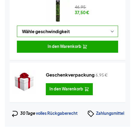
46,95
37,50
€
In den Warenkorb
Geschenkverpackung
6,95
€
In den Warenkorb
30 Tage
volles Rückgaberecht
Zahlungsmittel