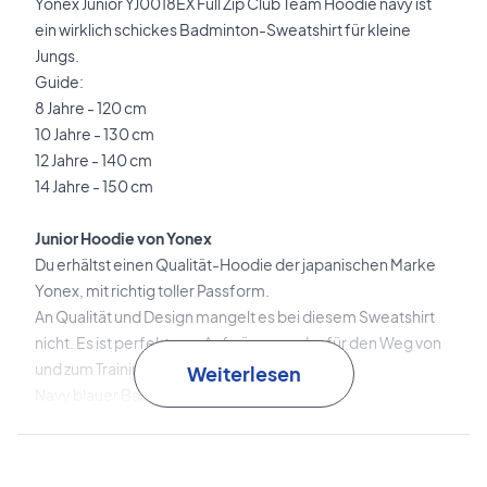
Yonex Junior YJ0018EX Full Zip Club Team Hoodie navy ist
ein wirklich schickes Badminton-Sweatshirt für kleine
Jungs.
Guide:
8 Jahre - 120 cm
10 Jahre - 130 cm
12 Jahre - 140 cm
14 Jahre - 150 cm
Junior Hoodie von Yonex
Du erhältst einen Qualität-Hoodie der japanischen Marke
Yonex, mit richtig toller Passform.
An Qualität und Design mangelt es bei diesem Sweatshirt
nicht. Es ist perfekt zum Aufwärmen oder für den Weg von
und zum Training geeignet.
Weiterlesen
Navy blauer Badminton-Hoodie für Jungen
Dieser Hoodie für Jungen hat einen Reißverschluss, so dass
der Hoodie offen und geschlossen getragen werden kann.
Mit einer Schnur kannst du die Kapuze strammen. Des