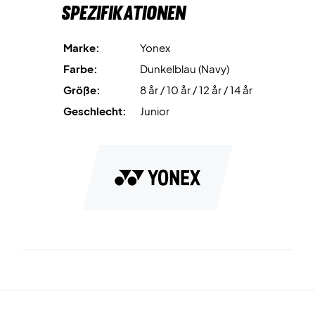
Spezifikationen
Weiteren gibt es zwei offene Taschen, auf jeder Seite des
Reißverschlusses.
Marke:
Yonex
Farbe: Navy Blau mit weißem Logo
Farbe:
Dunkelblau (Navy)
Material: 100% Polyester
Größe:
8 år / 10 år / 12 år / 14 år
Geschlecht:
Junior