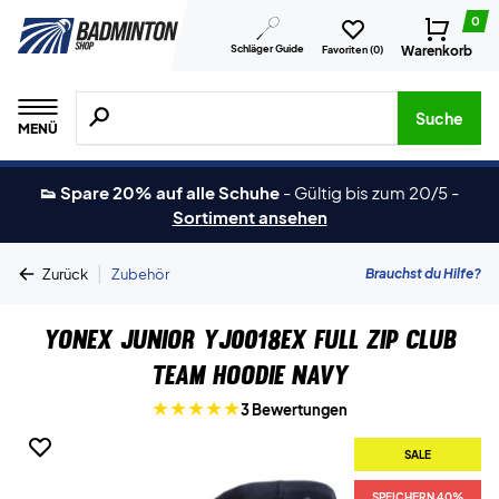
0
Schläger Guide
Warenkorb
Favoriten (
0
)
Suche nach Produkten, Marken usw.
Suche
MENÜ
👟 Spare 20% auf alle Schuhe
-
Gültig bis zum 20/5
-
Sortiment ansehen
|
Brauchst du Hilfe?
Zurück
Zubehör
Yonex Junior YJ0018EX Full Zip Club
Team Hoodie Navy
3 Bewertungen
SALE
SPEICHERN 40%