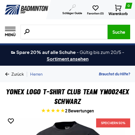
0
Schläger Guide
Warenkorb
Favoriten (
0
)
Suche nach Produkten, Marken usw.
Suche
MENÜ
👟 Spare 20% auf alle Schuhe
-
Gültig bis zum 20/5
-
Sortiment ansehen
|
Brauchst du Hilfe?
Zurück
Herren
Yonex Logo T-Shirt Club Team YM0024EX
Schwarz
2 Bewertungen
SPEICHERN 50%