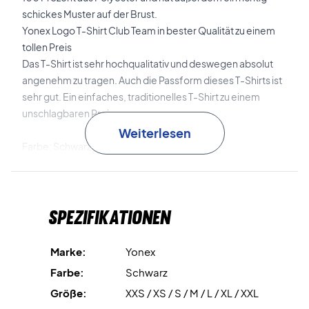
schickes Muster auf der Brust.
Yonex Logo T-Shirt Club Team in bester Qualität zu einem
tollen Preis
Das T-Shirt ist sehr hochqualitativ und deswegen absolut
angenehm zu tragen. Auch die Passform dieses T-Shirts ist
sehr gut. Ein einfaches, traditionelles T-Shirt zu einem
unschlagbaren Preis.
Weiterlesen
Farbe: Schwarz mit weißem Aufdruck
Material: 100% Polyester.
Spezifikationen
Marke:
Yonex
Farbe:
Schwarz
Größe:
XXS / XS / S / M / L / XL / XXL