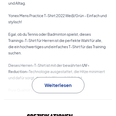
und Alltag.
Yonex Mens Practice T-Shirt 2022 Weiß/Grün - Einfach und
stylisch!
Egal, ob du Tennis oder Badminton spielst, dieses
Trainings-T-Shirt für Herren ist die perfekte Wahl für alle,
die ein hochwertiges und einfaches T-Shirt für das Training
suchen.
Dieses Herren-T-Shirt ist mit der bewährten
UV-
Reduction-
Technologie ausgestattet, die Hitze minimiert
und dafür sorgt, dass dein Körper kühl bleibt.
Weiterlesen
Pure Qualität von Yonex - jetzt online kaufen!
Alles in allem ein stilvolles und einfaches Herren-T-Shirt von
Yonex, das sich sowohl für das Training als auch für den
täglichen Gebrauch eignet.