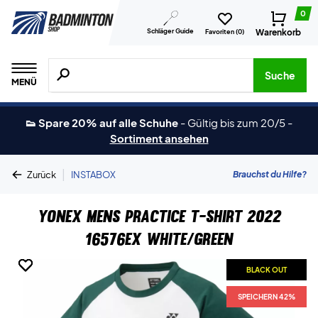
0
Schläger Guide
Warenkorb
Favoriten (
0
)
Suche nach Produkten, Marken usw.
Suche
MENÜ
👟 Spare 20% auf alle Schuhe
-
Gültig bis zum 20/5
-
Sortiment ansehen
|
Brauchst du Hilfe?
Zurück
INSTABOX
Yonex Mens Practice T-Shirt 2022
16576EX White/Green
BLACK OUT
BLACK OUT
BLACK OUT
SPEICHERN 42%
SPEICHERN 42%
SPEICHERN 42%