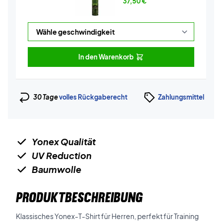
37,50
€
In den Warenkorb
30 Tage
volles Rückgaberecht
Zahlungsmittel
Yonex Qualität
UV Reduction
Baumwolle
PRODUKTBESCHREIBUNG
Klassisches Yonex-T-Shirt für Herren, perfekt für Training