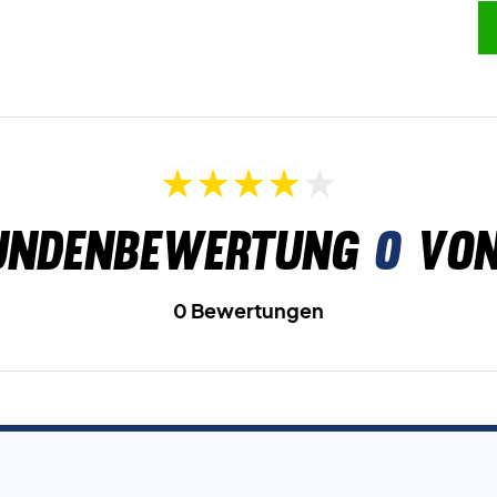
undenbewertung
0
von
0 Bewertungen