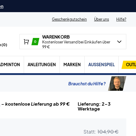
en
Geschenkgutschein
Über uns
Hilfe?
WARENKORB
0
Kostenloser Versand bei Einkäufen über
 (
0
)
99 €
ADMINTON
ANLEITUNGEN
MARKEN
AUSSENSPIEL
OUTL
Brauchst du Hilfe?
n
– kostenlose Lieferung ab 99 €
Lieferung: 2-3
Werktage
Statt:
104,90 €