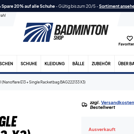
 Spare 20% auf alle Schuhe
-
Gültig bis zum 20/5
-
Sortiment anseh
ahl
Favoriten
ASCHEN
SCHUHE
KLEIDUNG
BÄLLE
ZUBEHÖR
ÜBER B
 (Nanoflare E13 + Single Racketbag BAG222133 X3)
zzgl.
Versandkoste
Bestellwert
gle
Ausverkauft