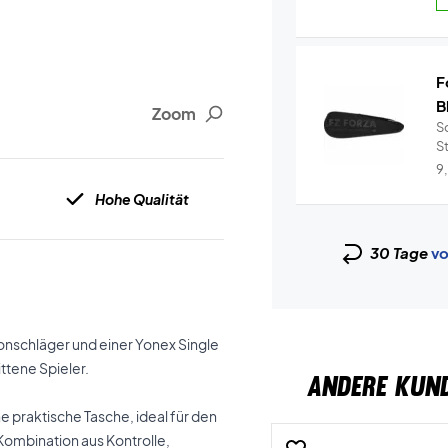
F
B
Zoom
Sc
S
9
Hohe Qualität
30 Tage
vo
nschläger und einer Yonex Single
ttene Spieler.
ANDERE KUN
 praktische Tasche, ideal für den
Kombination aus Kontrolle,