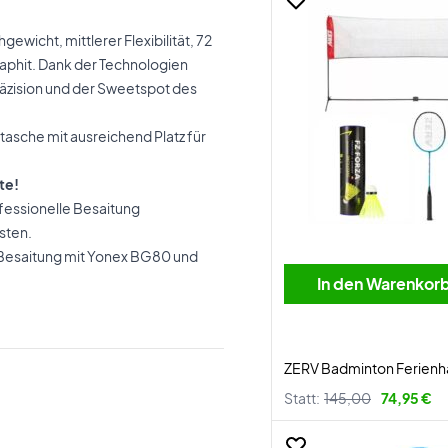
ewicht, mittlerer Flexibilität, 72
aphit. Dank der Technologien
räzision und der Sweetspot des
tasche mit ausreichend Platz für
te!
fessionelle Besaitung
sten.
 Besaitung mit Yonex BG80 und
In den Warenkor
ZERV Badminton Ferienh
Statt:
145,00
74,95 €