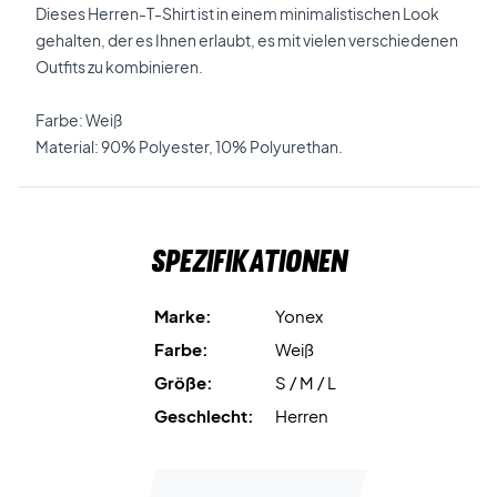
Dieses Herren-T-Shirt ist in einem minimalistischen Look
gehalten, der es Ihnen erlaubt, es mit vielen verschiedenen
Outfits zu kombinieren.
Farbe: Weiß
Material: 90% Polyester, 10% Polyurethan.
Spezifikationen
Marke:
Yonex
Farbe:
Weiß
Größe:
S / M / L
Geschlecht:
Herren