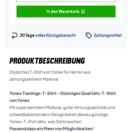
In den Warenkorb
30 Tage
volles Rückgaberecht
Zahlungsmittel
PRODUKTBESCHREIBUNG
Stylisches T-Shirt von Yonex für Herren aus
atmungsaktivem Material
Yonex Trainings-T-Shirt - Günstiges Qualitäts-T-Shirt
von Yonex
Mit superweichem Material, guter Atmungsaktivität und
schweißableitendem Design bietet dieses günstige
Yonex-T-Shirt alles, was Sie brauchen.
Passend dazu ein Meer von Möglichkeiten!