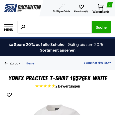
0
Schläger Guide
Warenkorb
Favoriten (
0
)
Suche nach Produkten, Marken usw.
Suche
MENÜ
👟 Spare 20% auf alle Schuhe
-
Gültig bis zum 20/5
-
Sortiment ansehen
|
Brauchst du Hilfe?
Zurück
Herren
Yonex Practice T-shirt 16526EX White
2 Bewertungen