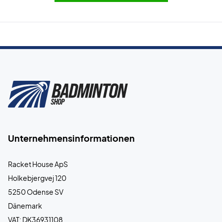
Unternehmensinformationen
Racket House ApS
Holkebjergvej 120
5250 Odense SV
Dänemark
VAT: DK36931108