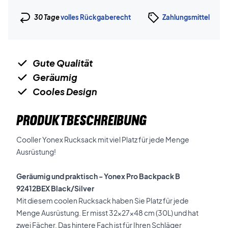
30 Tage
volles Rückgaberecht
Zahlungsmittel
Gute Qualität
Geräumig
Cooles Design
PRODUKTBESCHREIBUNG
Cooller Yonex Rucksack mit viel Platz für jede Menge
Ausrüstung!
Geräumig und praktisch - Yonex Pro Backpack B
92412BEX Black/Silver
Mit diesem coolen Rucksack haben Sie Platz für jede
Menge Ausrüstung. Er misst 32x27x48 cm (30L) und hat
zwei Fächer. Das hintere Fach ist für Ihren Schläger