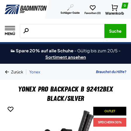
0
Schläger Guide
Warenkorb
Favoriten (
0
)
Suche nach Produkten, Marken usw.
Suche
MENÜ
👟 Spare 20% auf alle Schuhe
-
Gültig bis zum 20/5
-
Sortiment ansehen
|
Brauchst du Hilfe?
Zurück
Yonex
Yonex Pro Backpack B 92412BEX
Black/Silver
OUTLET
SPEICHERN 30%