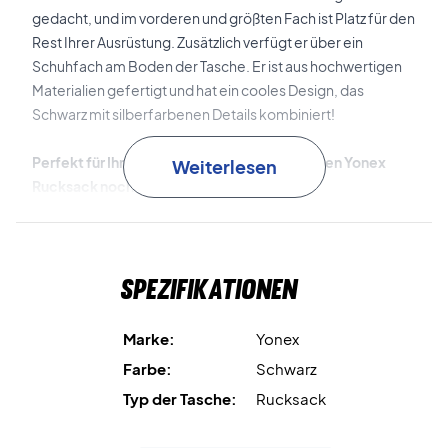
gedacht, und im vorderen und größten Fach ist Platz für den
Rest Ihrer Ausrüstung. Zusätzlich verfügt er über ein
Schuhfach am Boden der Tasche. Er ist aus hochwertigen
Materialien gefertigt und hat ein cooles Design, das
Schwarz mit silberfarbenen Details kombiniert!
Perfekt für Ihre Ausrüstung - kaufen Sie diesen Yonex
Weiterlesen
Rucksack noch heute!
Maße: 32x27x48 cm.
Volumen: 30 L.
Farbe: Schwarz.
Spezifikationen
Marke:
Yonex
Farbe:
Schwarz
Typ der Tasche:
Rucksack