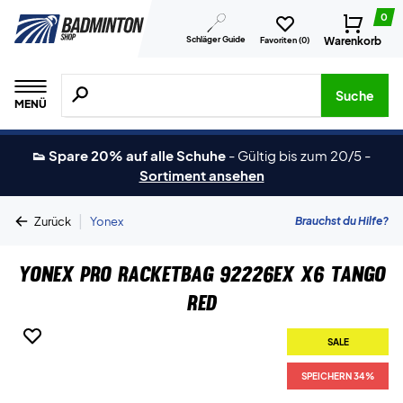
0
Schläger Guide
Warenkorb
Favoriten (
0
)
Suche nach Produkten, Marken usw.
Suche
MENÜ
👟 Spare 20% auf alle Schuhe
-
Gültig bis zum 20/5
-
Sortiment ansehen
|
Brauchst du Hilfe?
Zurück
Yonex
Yonex Pro Racketbag 92226EX X6 Tango
Red
SALE
SPEICHERN 34%