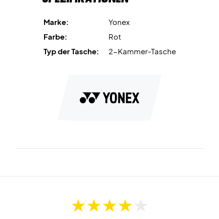
Schuhfach lässt sich sowohl vom Hauptfach aus als auch
vom Boden der Tasche aus öffnen. In diesem Fach können
Marke:
Yonex
Sie Ihre Schuhe aufbewahren, so dass sie von Ihrer übrigen
Farbe:
Rot
Ausrüstung getrennt sind.
Typ der Tasche:
2-Kammer-Tasche
Diese Tasche bietet Ihnen
zahlreiche Möglichkeiten,
Ihre
Ausrüstung aufzuteilen, damit Schuhe, Schläger und
Kleidung nicht durcheinander geraten und möglicherweise
beschädigt werden.
Tasche für Ihre Schläger und andere Ausrüstung - Jetzt
kaufen!
Alles in allem ist es eine super stylische Schlägertasche mit
Platz für Ihre Ausrüstung und der Möglichkeit, Ihre
Ausrüstung getrennt zu halten.
BA92226EX
78x30x34 cm