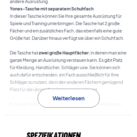
andere Ausrüstung.
Yonex-Tasche mit separatem Schuhfach
In dieser Tasche können Sie Ihre gesamte Ausrüstung für
Spiele und Training unterbringen. Die Tasche hat 2 große
Fächer und ein zusätzliches Fach, das ebenfalls eine gute
Größe hat. Darüber hinaus verfügt sie über ein Schuhfach.
Die Tasche hat
zwei große Hauptfächer
, in denen man eine
ganze Menge an Ausrüstung verstauen kann. Es gibt Platz
für Kleidung, Handtücher, Schläger usw. Sie können sich
auch dafür entscheiden, ein Fach ausschließlich für Ihre
Schläger zu nutzen, da in den anderen Fächern genügend
Platz für die übrige Ausrüstung vorhanden ist.
Weiterlesen
Auf einer Seite hat sie ein
zusätzliches Fach
. Hier können
Sie Kleidung, Handtücher, Griffe oder andere Dinge
verstauen.
Spezifikationen
Als letztes Fach hat die Tasche auch
ein Schuhfach.
Das