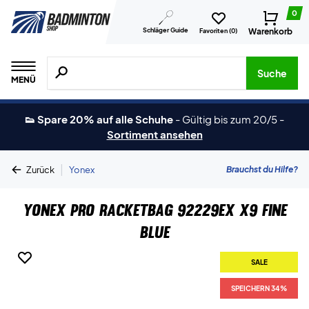
0
Schläger Guide
Warenkorb
Favoriten (
0
)
Suche nach Produkten, Marken usw.
Suche
MENÜ
👟 Spare 20% auf alle Schuhe
-
Gültig bis zum 20/5
-
Sortiment ansehen
|
Brauchst du Hilfe?
Zurück
Yonex
Yonex Pro Racketbag 92229EX X9 Fine
Blue
SALE
SPEICHERN 34%