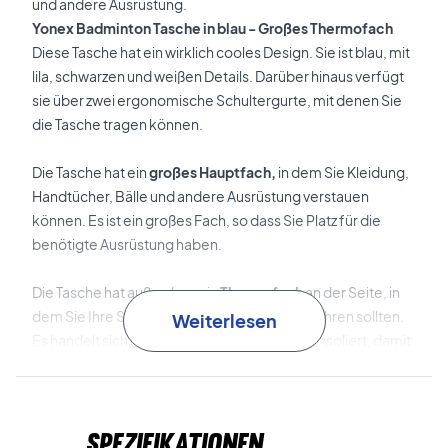
und andere Ausrüstung.
Yonex Badminton Tasche in blau - Großes Thermofach
Diese Tasche hat ein wirklich cooles Design. Sie ist blau, mit
lila, schwarzen und weißen Details. Darüber hinaus verfügt
sie über zwei ergonomische Schultergurte, mit denen Sie
die Tasche tragen können.
Die Tasche hat ein
großes Hauptfach,
in dem Sie Kleidung,
Handtücher, Bälle und andere Ausrüstung verstauen
können. Es ist ein großes Fach, so dass Sie Platz für die
benötigte Ausrüstung haben.
Die Tasche hat außerdem ein
Thermofach
an der Seite, in
dem Sie Ihre Schläger auf jeden Fall aufbewahren sollten.
Weiterlesen
Es handelt sich um ein Fach, das die Schläger isoliert, damit
sie keinen Temperaturschwankungen ausgesetzt sind und
nicht beschädigt werden. Dadurch kann die Lebensdauer
der Schläger verlängert werden.
Spezifikationen