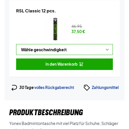
RSL Classic 12 pcs.
46,95
37,50
€
In den Warenkorb
30 Tage
volles Rückgaberecht
Zahlungsmittel
PRODUKTBESCHREIBUNG
Yonex Badmintontasche mit viel Platz für Schuhe, Schläger