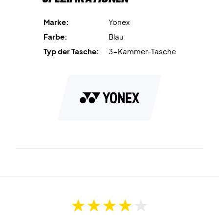
Auf der anderen Seite gibt es auch ein
großes Fach
, das die
selbe Größe wie das Thermofach hat. Auch hier gibt es viel
Marke:
Yonex
Platz. Hier können Sie z. B. Kleidung und Handtücher
Farbe:
Blau
aufbewahren, damit sie nicht mit dem Rest der Ausrüstung
Typ der Tasche:
3-Kammer-Tasche
vermischt werden.
Am Boden der Tasche befindet sich ein
separates
Schuhfach
. Hier können Sie Ihre Badminton- oder
Tennisschuhe aufbewahren, damit sie nicht neben Ihrer
Kleidung und anderen Ausrüstungsgegenständen liegen
müssen.
Badmintontasche mit separatem Schuhfach - Jetzt
kaufen!
Alles in allem ist es eine hervorragend aussehende Tasche
mit dem nötigen Platz, um Ihre Ausrüstung zu schützen und
zu sortieren.
BA92229EX