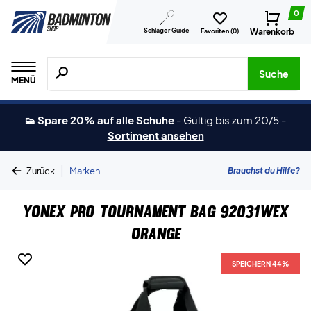
0
Schläger Guide
Warenkorb
Favoriten (
0
)
Suche nach Produkten, Marken usw.
Suche
MENÜ
👟 Spare 20% auf alle Schuhe
-
Gültig bis zum 20/5
-
Sortiment ansehen
|
Brauchst du Hilfe?
Zurück
Marken
Yonex Pro Tournament Bag 92031WEX
Orange
SPEICHERN 44%