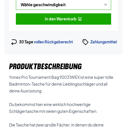
In den Warenkorb
30 Tage
volles Rückgaberecht
Zahlungsmittel
PRODUKTBESCHREIBUNG
Yonex Pro Tournament Bag 92031WEX ist eine super tolle
Badminton-Tasche für deine Lieblingsschläger und all
deine Ausrüstung.
Du bekommst hier eine wirklich hochwertige
Schlägertasche mit vielen guten Eigenschaften.
Die Tasche hat zwei große Fächer, in denen du deine