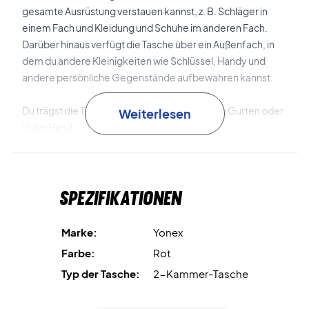
gesamte Ausrüstung verstauen kannst, z. B. Schläger in
einem Fach und Kleidung und Schuhe im anderen Fach.
Darüber hinaus verfügt die Tasche über ein Außenfach, in
dem du andere Kleinigkeiten wie Schlüssel, Handy und
andere persönliche Gegenstände aufbewahren kannst.
Du trägst die Tasche über der Schulter mit den Gurten oder
Weiterlesen
in der Hand.
Farbe: Copper Orange
Maße: 75 x 18 x 33 cm.
Spezifikationen
Marke:
Yonex
Farbe:
Rot
Typ der Tasche:
2-Kammer-Tasche