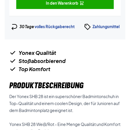
In den Warenkorb
30 Tage
volles Rückgaberecht
Zahlungsmittel
Yonex Qualität
Stoßabsorbierend
Top Komfort
PRODUKTBESCHREIBUNG
Der Yonex SHB 28 ist ein superschöner Badmintonschuh in
Top-Qualität und einem coolen Design, der für Junioren auf
dem Badmintonplatz geeignet ist.
Yonex SHB 28 Weiß/Rot - Eine Menge Qualität und Komfort