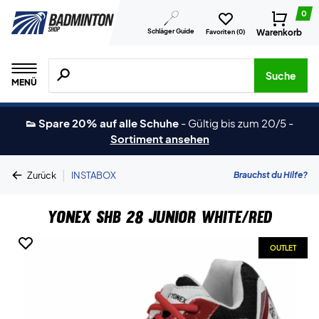
0
Schläger Guide
Warenkorb
Favoriten (
0
)
Suche nach Produkten, Marken usw.
Suche
MENÜ
👟 Spare 20% auf alle Schuhe
-
Gültig bis zum 20/5
-
Sortiment ansehen
|
Brauchst du Hilfe?
Zurück
INSTABOX
Yonex SHB 28 Junior White/Red
OUTLET