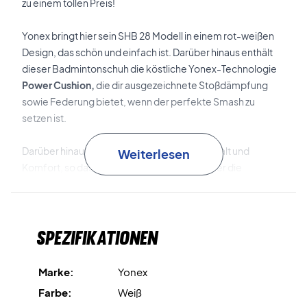
zu einem tollen Preis!
Yonex bringt hier sein SHB 28 Modell in einem rot-weißen
Design, das schön und einfach ist. Darüber hinaus enthält
dieser Badmintonschuh die köstliche Yonex-Technologie
Power Cushion,
die dir ausgezeichnete Stoßdämpfung
sowie Federung bietet, wenn der perfekte Smash zu
setzen ist.
Darüber hinaus bietet der Schuh optimalen Halt und
Weiterlesen
Komfort, so dass das Nachwuchstalent immer die
Voraussetzungen für eine schnelle und sichere Beinarbeit
hat.
Spezifikationen
Yonex SHB 28 - Ein Badmintonschuh, der dir die besten
Bedingungen bietet!
Marke:
Yonex
Wenn du auf der Suche nach einem guten Badmintonschuh
Farbe:
Weiß
für den Nachwuchs bist, dann ist dieses Modell von Yonex