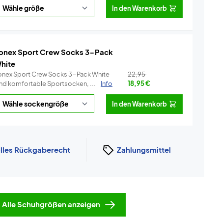
In den Warenkorb
onex Sport Crew Socks 3-Pack
hite
onex Sport Crew Socks 3-Pack White
22,95
ind komfortable Sportsocken, ...
Info
18,95
€
In den Warenkorb
lles Rückgaberecht
Zahlungsmittel
Alle Schuhgrößen anzeigen