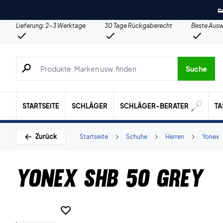

Lieferung: 2-3 Werktage
30 Tage Rückgaberecht
Beste Ausw
Suche nach Produkten, Marken usw.
Suche
STARTSEITE
SCHLÄGER
SCHLÄGER-BERATER
T
Zurück
Startseite
Schuhe
Herren
Yonex
Yonex SHB 50 Grey