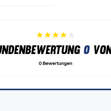
undenbewertung
0
von
0 Bewertungen