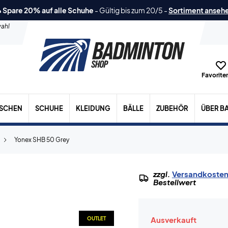
 Spare 20% auf alle Schuhe
-
Gültig bis zum 20/5
-
Sortiment anseh
ahl
Favoriten
ASCHEN
SCHUHE
KLEIDUNG
BÄLLE
ZUBEHÖR
ÜBER B
Yonex SHB 50 Grey
zzgl.
Versandkoste
Bestellwert
Ausverkauft
OUTLET