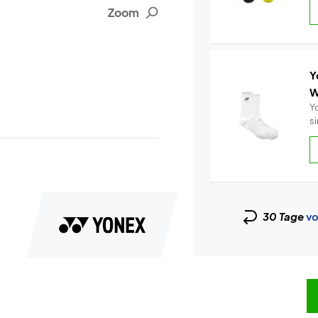
Zoom
Y
W
Y
s
30 Tage
vo