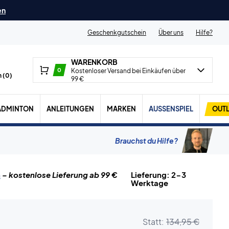
en
Geschenkgutschein
Über uns
Hilfe?
WARENKORB
0
Kostenloser Versand bei Einkäufen über
 (
0
)
99 €
ADMINTON
ANLEITUNGEN
MARKEN
AUSSENSPIEL
OUTL
Brauchst du Hilfe?
n
– kostenlose Lieferung ab 99 €
Lieferung: 2-3
Werktage
Statt:
134,95 €