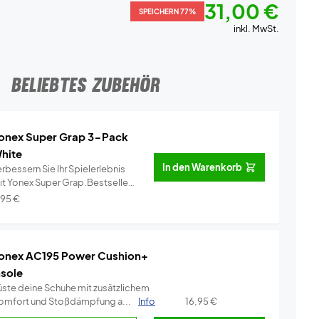
31,00 €
SPEICHERN 77%
inkl. MwSt.
BELIEBTES ZUBEHÖR
onex Super Grap 3-Pack
hite
In den Warenkorb
rbessern Sie Ihr Spielerlebnis
it Yonex Super Grap.Bestseller
..
Info
,95
€
onex AC195 Power Cushion+
nsole
üste deine Schuhe mit zusätzlichem
omfort und Stoßdämpfung a...
Info
16,95
€