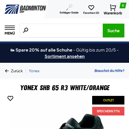
0
Schläger Guide
Warenkorb
Favoriten (
0
)
Suche nach Produkten, Marken usw.
Suche
MENÜ
👟 Spare 20% auf alle Schuhe
-
Gültig bis zum 20/5
-
Sortiment ansehen
|
Brauchst du Hilfe?
Zurück
Yonex
Yonex SHB 65 R3 White/Orange
OUTLET
SPEICHERN 77%