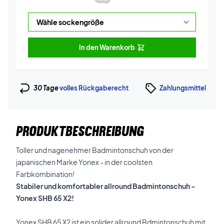
In den Warenkorb
30 Tage
volles Rückgaberecht
Zahlungsmittel
PRODUKTBESCHREIBUNG
Toller und nagenehmer Badmintonschuh von der
japanischen Marke Yonex - in der coolsten
Farbkombination!
Stabiler und komfortabler allround Badmintonschuh -
Yonex SHB 65 X2!
Yonex SHB 65 X2 ist ein solider allround Bdmintonschuh mit