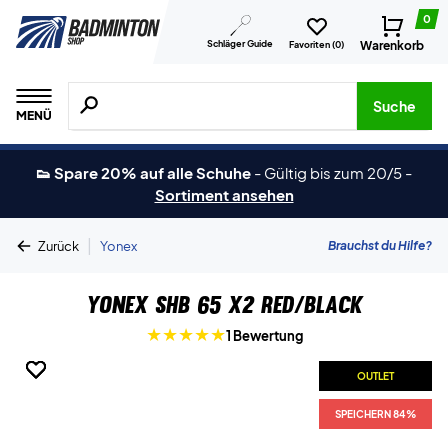
0
Schläger Guide
Warenkorb
Favoriten (
0
)
Suche nach Produkten, Marken usw.
Suche
MENÜ
👟 Spare 20% auf alle Schuhe
-
Gültig bis zum 20/5
-
Sortiment ansehen
|
Brauchst du Hilfe?
Zurück
Yonex
Yonex SHB 65 X2 Red/Black
1 Bewertung
OUTLET
OUTLET
OUTLET
OUTLET
OUTLET
SPEICHERN 84%
SPEICHERN 84%
SPEICHERN 84%
SPEICHERN 84%
SPEICHERN 84%