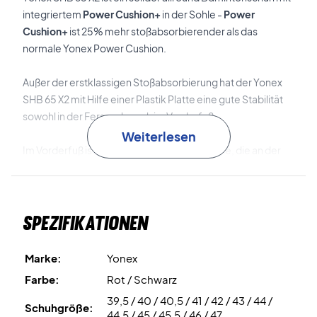
integriertem
Power Cushion+
in der Sohle -
Power
Cushion+
ist 25% mehr stoßabsorbierender als das
normale Yonex Power Cushion.
Außer der erstklassigen Stoßabsorbierung hat der Yonex
SHB 65 X2 mit Hilfe einer Plastik Platte eine gute Stabilität
sowohl in der Ferse, als auch im Vorderfuß.
Weiterlesen
Im Vorderfuß ist die
Lateral Shell
Technologie, die an der
Außenseite über den Fuß plaziert ist und dir somit eine
solide Stütze bei Richtungswechseln verleiht.
Ein super Badmintonschuh mit verschiedenen
Spezifikationen
Technologien!
Dieser Schuh ist unisex und damit für Frauen und Männer
anwendbar!
Marke:
Yonex
Farbe:
Rot / Schwarz
Farbe: Rot und Schwarz
39,5 / 40 / 40,5 / 41 / 42 / 43 / 44 /
Schuhgröße:
44,5 / 45 / 45,5 / 46 / 47