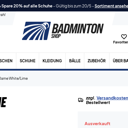
 Spare 20% auf alle Schuhe
-
Gültig bis zum 20/5
-
Sortiment anseh
ahl
Favoriten
ASCHEN
SCHUHE
KLEIDUNG
BÄLLE
ZUBEHÖR
ÜBER B
 Dame White/Lime
me
zzgl.
Versandkoste
Bestellwert
Ausverkauft