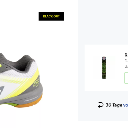
BLACK OUT
R
De
Ba
30 Tage
vo