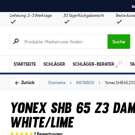

Lieferung: 2-3 Werktage
30 Tage Rückgaberecht
Beste Ausw
Suche nach Produkten, Marken usw.
Suche
STARTSEITE
SCHLÄGER
SCHLÄGER-BERATER
T
Zurück
Startseite
INSTABOX
Yonex SHB 65 Z3
Yonex SHB 65 Z3 Da
White/Lime
2 Bewertungen