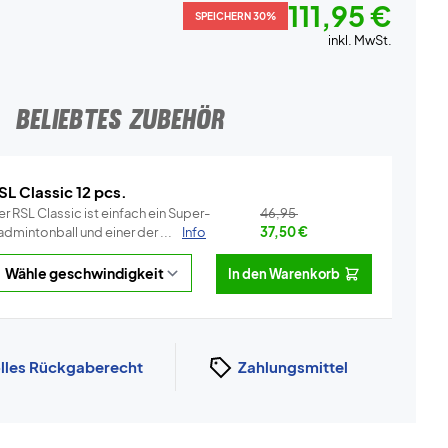
111,95 €
SPEICHERN 30%
inkl. MwSt.
BELIEBTES ZUBEHÖR
SL Classic 12 pcs.
r RSL Classic ist einfach ein Super-
46,95
dmintonball und einer der ...
Info
37,50
€
In den Warenkorb
lles Rückgaberecht
Zahlungsmittel