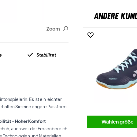
ANDERE KUN
Zoom
e
Stabilitet
tonspielerin. Es ist ein leichter
 erhalten Sie eine engere Passform
ilität - Hoher Komfort
Wählen größe
chuh, auch weil der Fersenbereich
e Technologien und Materialien