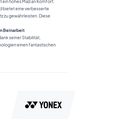
et ein hohes Maß an Komfort.
d bietet eine verbesserte
itz zu gewährleisten. Diese
n Beinarbeit
ank seiner Stabilität,
hnologien einen fantastischen