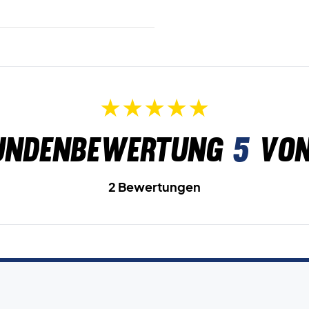
undenbewertung
5
von
2 Bewertungen