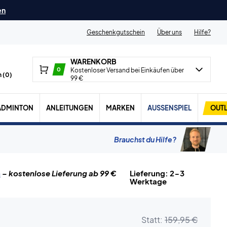
en
Geschenkgutschein
Über uns
Hilfe?
WARENKORB
0
Kostenloser Versand bei Einkäufen über
 (
0
)
99 €
ADMINTON
ANLEITUNGEN
MARKEN
AUSSENSPIEL
OUTL
Brauchst du Hilfe?
n
– kostenlose Lieferung ab 99 €
Lieferung: 2-3
Werktage
Statt:
159,95 €