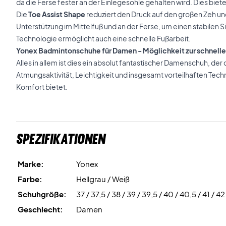
da die Ferse fester an der Einlegesohle gehalten wird. Dies biet
Die
Toe Assist Shape
reduziert den Druck auf den großen Zeh un
Unterstützung im Mittelfuß und an der Ferse, um einen stabilen S
Technologie ermöglicht auch eine schnelle Fußarbeit.
Yonex Badmintonschuhe für Damen - Möglichkeit zur schnelle
Alles in allem ist dies ein absolut fantastischer Damenschuh, der d
Atmungsaktivität, Leichtigkeit und insgesamt vorteilhaften Tec
Komfort bietet.
Spezifikationen
Marke:
Yonex
Farbe:
Hellgrau / Weiß
Schuhgröße:
37 / 37,5 / 38 / 39 / 39,5 / 40 / 40,5 / 41 / 42
Geschlecht:
Damen