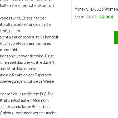
erhalten Sie einen hohen Komfort
Yonex SHB 65 Z3 Women
Statt:
159,95
85,00 €
ndet wird. Er ist einer der
fprall absorbiert und dann die
ermöglichen.
eicht als auch robust ist. Es handelt
vität bietet als ein normales
 und kühl.
schensohle verwendet wird. Es ist
eichen Zeit das Gewicht reduziert.
und Stabilität erhalten.
 und die Reaktion der Fußarbeit
 Fußbewegungen. Auf diese Weise
n dem Schuh und Ihrem Fuß. Die
 Kraftverlust auf ein Minimum
t einer schnelleren Beinarbeit
 nicht zu weit nach vorne rutscht,