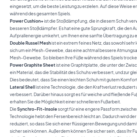
eingesetzt, um die beste Leistung zu erzielen. Auf diese Weise 
während des gesamten Spiels.
Power Cushion+
ist die Stoßdämpfung, die in diesem Schuh verwe
besseren Stoßdämpfer. Es hat eine gute Sprungkraft, die den Au
Aufprallenergie umkehrt, um Ihnen eine sanfte Übertragung zu 
Double Russel Mesh
ist ein extrem feines Netz, das sowohl sehr l
sich um ein Mesh-Gewebe, das eine achtmal bessere Atmungsakti
Mesh-Gewebe. So bleiben Ihre Füße während des Spiels trocken
Power Graphite Sheet
ist eine Graphitplatte, die unter der Zwi
ein Material, das die Stabilität des Schuhs verbessert, und zur gl
Dies bedeutet, dass Sie einen leichten Schuh mit gutem Komfort 
Lateral Shell
ist eine Technologie, die den Kraftverlust reduziert
verbessert. Darüber hinaus sorgt es für weiche und fließende
erhalten Sie die Möglichkeit einer schnelleren Fußarbeit.
Die
Synchro-Fit-Insole
sorgt für eine engere Passform zwische
Technologie hebt den Fersenbereich leicht an. Dadurch wird der
reduziert, so dass Sie sich einer flüssigeren Bewegung und dami
sicher sein können. Außerdem können Sie sicher sein, dass Ihr Fuß