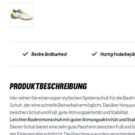
Bedre åndbarhed
Hurtig fodarbejd
PRODUKTBESCHREIBUNG
Hier sehen Sie einen super stylischen Spitzenschuh für die Badmin
Schuh, der eine schnelle Beinarbeit ermöglicht. Darüber hinaus
zwischen Schuh und Fuß, gute Atmungsaktivität und Stabilität.
Leichter Badmintonschuh mit guter Atmungsaktivität und Stab
Dieser Schuh bietet eine sehr gute Passform zwischen Fuß und S
der Einlegesohle erhöht ist. Darüber hinaus wurden verschieden