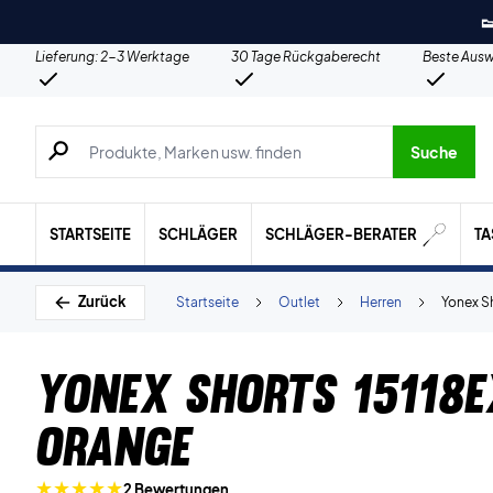

Lieferung: 2-3 Werktage
30 Tage Rückgaberecht
Beste Ausw
Suche nach Produkten, Marken usw.
Suche
STARTSEITE
SCHLÄGER
SCHLÄGER-BERATER
T
Zurück
Startseite
Outlet
Herren
Yonex S
Yonex Shorts 15118E
Orange
2 Bewertungen