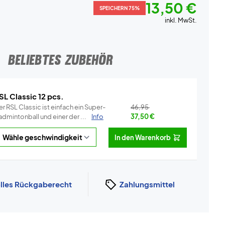
13,50 €
SPEICHERN 75%
inkl. MwSt.
BELIEBTES ZUBEHÖR
SL Classic 12 pcs.
r RSL Classic ist einfach ein Super-
46,95
dmintonball und einer der ...
Info
37,50
€
In den Warenkorb
lles Rückgaberecht
Zahlungsmittel