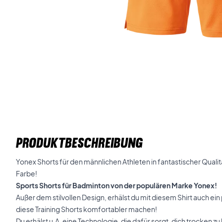
PRODUKTBESCHREIBUNG
Yonex Shorts für den männlichen Athleten in fantastischer Qualitä
Farbe!
Sports Shorts für Badminton von der populären Marke Yonex!
Außer dem stilvollen Design, erhälst du mit diesem Shirt auch ein
diese Training Shorts komfortabler machen!
Du erhälst u.A. eine Technologie, die dafür sorgt, dich trocken zu 