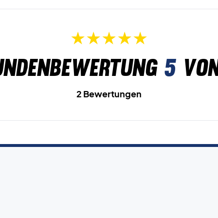
undenbewertung
5
von
2 Bewertungen