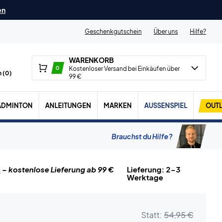
en
Geschenkgutschein
Über uns
Hilfe?
WARENKORB
0
Kostenloser Versand bei Einkäufen über
 (
0
)
99 €
ADMINTON
ANLEITUNGEN
MARKEN
AUSSENSPIEL
OUTL
Brauchst du Hilfe?
n
– kostenlose Lieferung ab 99 €
Lieferung: 2-3
Werktage
Statt:
54,95 €