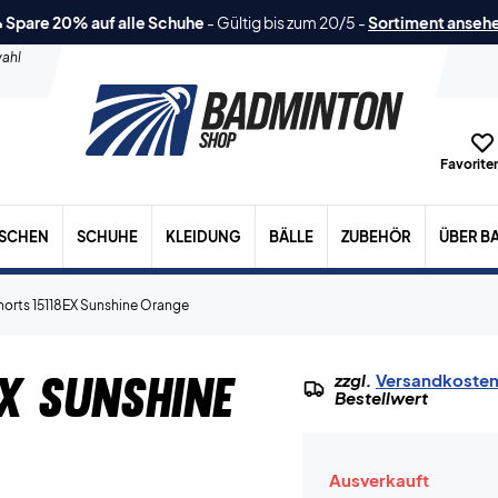
 Spare 20% auf alle Schuhe
-
Gültig bis zum 20/5
-
Sortiment anseh
ahl
Favoriten
ASCHEN
SCHUHE
KLEIDUNG
BÄLLE
ZUBEHÖR
ÜBER B
horts 15118EX Sunshine Orange
X Sunshine
zzgl.
Versandkoste
Bestellwert
Ausverkauft