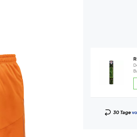
R
De
Ba
30 Tage
vo