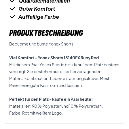
Qualitätsmaterialien
Guter Komfort
Auffällige Farbe
PRODUKTBESCHREIBUNG
Bequeme und bunte Yonex Shorts!
Viel Komfort - Yonex Shorts 15140EX Ruby Red
Mit diesem Paar Yonex Shorts bist du auf dem Platz bestens
versorgt. Sie bestehen aus einer hervorragenden
Materialkombination, haben ein atmungsaktives Mesh-
Panel, eine gute Passform und Taschen.
Perfekt für den Platz - kaufe ein Paar heute!
Materialien: 90 % Polyester und 10 % Polyurethan.
Farbe: Rot mit weißem Logo.