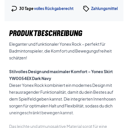
30 Tage
volles Rückgaberecht
Zahlungsmittel
PRODUKTBESCHREIBUNG
Eleganter und funktionaler Yonex Rock – perfekt für
Badmintonspieler, die Komfort und Bewegungsfreiheit
schätzen!
Stilvolles Design und maximaler Komfort – Yonex Skirt
YW0054EX Dark Navy
Dieser Yonex Rock kombiniert ein modernes Design mit
herausragender Funktionalität, damit du dein Bestes auf
dem Spielfeld geben kannst. Die integrierten Innenhosen
sorgen für optimalen Halt und Flexibilität, sodass du dich
uneingeschränkt bewegen kannst.
Das leichte und atmungsaktive Material sorgt für eine