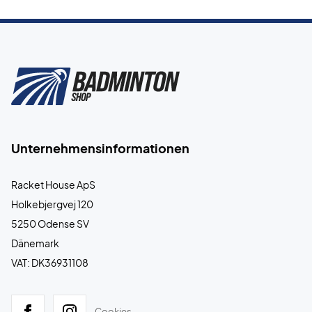
Unternehmensinformationen
Racket House ApS
Holkebjergvej 120
5250 Odense SV
Dänemark
VAT: DK36931108
Cookies