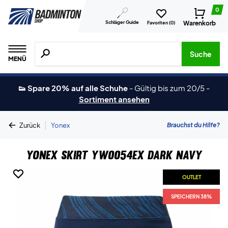
0
Schläger Guide
Warenkorb
Favoriten (
0
)
Suche nach Produkten, Marken usw.
Suche
MENÜ
👟 Spare 20% auf alle Schuhe
-
Gültig bis zum 20/5
-
Sortiment ansehen
|
Brauchst du Hilfe?
Zurück
Yonex
Yonex Skirt YW0054EX Dark Navy
OUTLET
OUTLET
SPEICHERN 38%
SPEICHERN 38%