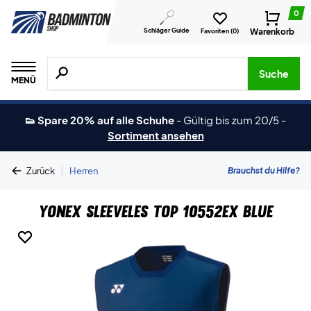
0
Schläger Guide
Warenkorb
Favoriten (
0
)
Suche nach Produkten, Marken usw.
Suche
MENÜ
👟 Spare 20% auf alle Schuhe
-
Gültig bis zum 20/5
-
Sortiment ansehen
|
Brauchst du Hilfe?
Zurück
Herren
Yonex Sleeveles Top 10552EX Blue