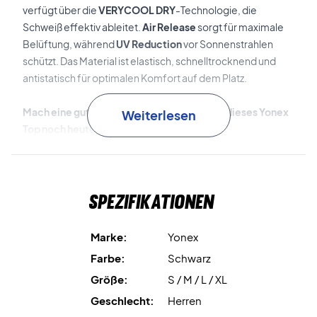
verfügt über die
VERYCOOL DRY
-Technologie, die
Schweiß effektiv ableitet.
Air Release
sorgt für maximale
Belüftung, während
UV Reduction
vor Sonnenstrahlen
schützt. Das Material ist elastisch, schnelltrocknend und
antistatisch für optimalen Komfort auf dem Platz.
Mach eine gute Figur auf dem Platz – kaufe dieses Yonex
Weiterlesen
Top noch heute!
Farbe: Schwarz.
Material: 100% Polyester.
Spezifikationen
Marke:
Yonex
Farbe:
Schwarz
Größe:
S / M / L / XL
Geschlecht:
Herren