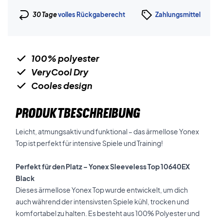
30 Tage
volles Rückgaberecht
Zahlungsmittel
100% polyester
VeryCool Dry
Cooles design
PRODUKTBESCHREIBUNG
Leicht, atmungsaktiv und funktional – das ärmellose Yonex
Top ist perfekt für intensive Spiele und Training!
Perfekt für den Platz – Yonex Sleeveless Top 10640EX
Black
Dieses ärmellose Yonex Top wurde entwickelt, um dich
auch während der intensivsten Spiele kühl, trocken und
komfortabel zu halten. Es besteht aus 100% Polyester und