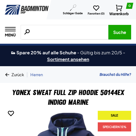
0
Schläger Guide
Warenkorb
Favoriten (
0
)
Suche nach Produkten, Marken usw.
Suche
MENÜ
👟 Spare 20% auf alle Schuhe
-
Gültig bis zum 20/5
-
Sortiment ansehen
|
Brauchst du Hilfe?
Zurück
Herren
Yonex Sweat Full Zip Hoodie 50144EX
Indigo Marine
SALE
SALE
SPEICHERN 15%
SPEICHERN 15%