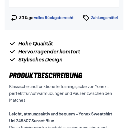
30 Tage
volles Rückgaberecht
Zahlungsmittel
Hohe Qualität
Hervorragender komfort
Stylisches Design
PRODUKTBESCHREIBUNG
Klassische und funktionelle Trainingsjacke von Yonex –
perfekt für Aufwärmübungen und Pausen zwischen den
Matches!
Leicht, atmungsaktiv und bequem – Yonex Sweatshirt
Uni 245607 Sunset Blue
Diese Trainingsjacke besteht aus einem weichen und