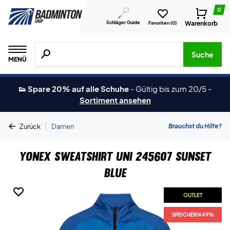
0
Schläger Guide
Warenkorb
Favoriten (
0
)
Suche nach Produkten, Marken usw.
Suche
MENÜ
👟 Spare 20% auf alle Schuhe
-
Gültig bis zum 20/5
-
Sortiment ansehen
|
Brauchst du Hilfe?
Zurück
Damen
Yonex Sweatshirt Uni 245607 Sunset
Blue
OUTLET
OUTLET
SPEICHERN 49%
SPEICHERN 49%