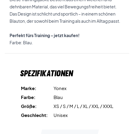
dehnbaren Material, das viel Bewegungsfreiheit bietet.
Das Design ist schlicht und sportlich – in einem schönen
Blauton, der sowohl beim Training als auch im Alltag passt.
Perfekt fürs Training – jetzt kaufen!
Farbe: Blau.
Spezifikationen
Marke:
Yonex
Farbe:
Blau
Größe:
XS / S / M / L / XL / XXL / XXXL
Geschlecht:
Unisex