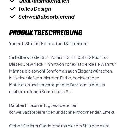
Qualitätsmaterialien
Tolles Design
Schweißabsorbierend
PRODUKTBESCHREIBUNG
Yonex T-Shirt mit Komfort und Stil in einem!
Selbstbewusster Stil - Yonex T-Shirt 10517EX Rubinrot
Dieses Crew Neck T-Shirt von Yonex ist die ideale Wahl für
Männer, die sowohl Komfort als auch Eleganz wünschen.
Mit seiner tiefen rubinroten Farbe, hochwertigen
Materialien und hervorragenden Passform bietet es
unübertroffenen Komfort und Stil.
Darüber hinaus verfügt es über einen
schweißabsorbierenden und schnell trocknenden Effekt.
Geben Sie Ihrer Garderobe mit diesem Shirt den extra