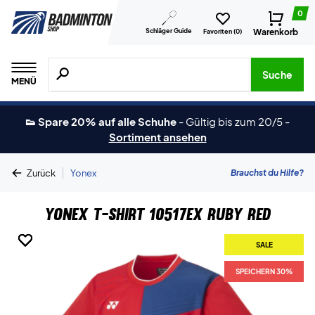
0
Schläger Guide
Warenkorb
Favoriten (
0
)
Suche nach Produkten, Marken usw.
Suche
MENÜ
👟 Spare 20% auf alle Schuhe
-
Gültig bis zum 20/5
-
Sortiment ansehen
|
Brauchst du Hilfe?
Zurück
Yonex
Yonex T-shirt 10517EX Ruby Red
SALE
SALE
SALE
SALE
SALE
SALE
SPEICHERN 30%
SPEICHERN 30%
SPEICHERN 30%
SPEICHERN 30%
SPEICHERN 30%
SPEICHERN 30%