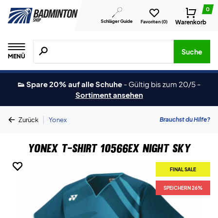
0
Schläger Guide
Warenkorb
Favoriten (
0
)
Suche nach Produkten, Marken usw.
Suche
MENÜ
👟 Spare 20% auf alle Schuhe
-
Gültig bis zum 20/5
-
Sortiment ansehen
|
Brauchst du Hilfe?
Zurück
Yonex
Yonex T-shirt 10566EX Night Sky
FINAL SALE
FINAL SALE
FINAL SALE
FINAL SALE
FINAL SALE
SPEICHERN 26%
SPEICHERN 26%
SPEICHERN 26%
SPEICHERN 26%
SPEICHERN 26%