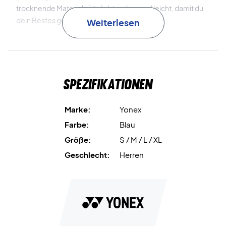
trocknende Material hält dich trocken und leicht, damit du
dein Bestes geben kannst.
Weiterlesen
Überragender Komfort, selbst in der Hitze - Kaufe dieses
T-Shirt noch heute!
Material: 100% Polyester.
Spezifikationen
Marke:
Yonex
Farbe:
Blau
Größe:
S / M / L / XL
Geschlecht:
Herren