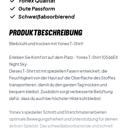
Yonex Qualität
Gute Passform
Schweißabsorbierend
PRODUKTBESCHREIBUNG
Bleib kühl und trocken mit Yonex T-Shirt!
Erleben Sie Komfort auf dem Platz - Yonex T-Shirt 10566EX
Night Sky
Dieses T-Shirt ist mit speziellen Fasern entwickelt, die
Feuchtigkeit von der Haut auf die Oberfläche des Stoffes
transportieren, damit du den ganzen Tag trocken und
bequem bleibst. Zusätzlich sorgt verbesserte Belüftung
dafür, dass du auch bei höchster Hitze kühl bleibst.
Yonex's spezieller Schnitt und Stretchmaterial bieten
optimale Bewegungsfreiheit und Unterstützung für deinen
aktiven Spielstil. Das schweißabsorbierende und schnell