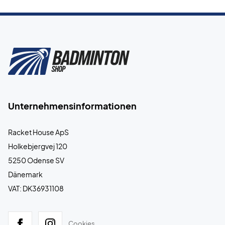
Unternehmensinformationen
Racket House ApS
Holkebjergvej 120
5250 Odense SV
Dänemark
VAT: DK36931108
Cookies