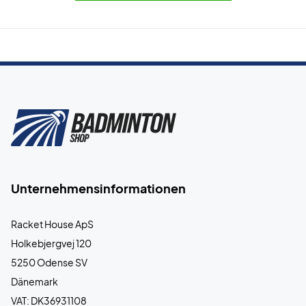
Unternehmensinformationen
Racket House ApS
Holkebjergvej 120
5250 Odense SV
Dänemark
VAT: DK36931108