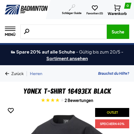
0
Schläger Guide
Warenkorb
Favoriten (
0
)
Suche nach Produkten, Marken usw.
Suche
MENÜ
👟 Spare 20% auf alle Schuhe
-
Gültig bis zum 20/5
-
Sortiment ansehen
|
Brauchst du Hilfe?
Zurück
Herren
Yonex T-Shirt 16493EX Black
2 Bewertungen
OUTLET
SPEICHERN 40%