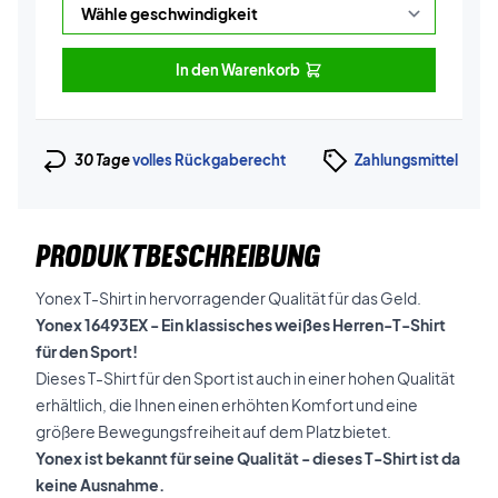
In den Warenkorb
30 Tage
volles Rückgaberecht
Zahlungsmittel
PRODUKTBESCHREIBUNG
Yonex T-Shirt in hervorragender Qualität für das Geld.
Yonex 16493EX - Ein klassisches weißes Herren-T-Shirt
für den Sport!
Dieses T-Shirt für den Sport ist auch in einer hohen Qualität
erhältlich, die Ihnen einen erhöhten Komfort und eine
größere Bewegungsfreiheit auf dem Platz bietet.
Yonex ist bekannt für seine Qualität - dieses T-Shirt ist da
keine Ausnahme.