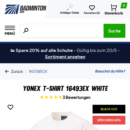
0
Schläger Guide
Warenkorb
Favoriten (
0
)
Suche nach Produkten, Marken usw.
Suche
MENÜ
👟 Spare 20% auf alle Schuhe
-
Gültig bis zum 20/5
-
Sortiment ansehen
|
Brauchst du Hilfe?
Zurück
INSTABOX
Yonex T-Shirt 16493EX White
3 Bewertungen
BLACK OUT
SPEICHERN 45%