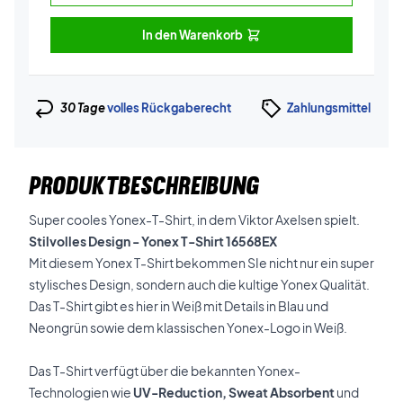
In den Warenkorb
30 Tage
volles Rückgaberecht
Zahlungsmittel
PRODUKTBESCHREIBUNG
Super cooles Yonex-T-Shirt, in dem Viktor Axelsen spielt.
Stilvolles Design - Yonex T-Shirt 16568EX
Mit diesem Yonex T-Shirt bekommen SIe nicht nur ein super
stylisches Design, sondern auch die kultige Yonex Qualität.
Das T-Shirt gibt es hier in Weiß mit Details in Blau und
Neongrün sowie dem klassischen Yonex-Logo in Weiß.
Das T-Shirt verfügt über die bekannten Yonex-
Technologien wie
UV-Reduction, Sweat Absorbent
und