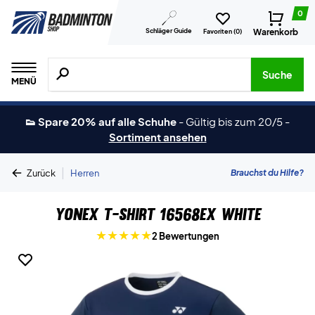
0
Schläger Guide
Warenkorb
Favoriten (
0
)
Suche nach Produkten, Marken usw.
Suche
MENÜ
👟 Spare 20% auf alle Schuhe
-
Gültig bis zum 20/5
-
Sortiment ansehen
|
Brauchst du Hilfe?
Zurück
Herren
Yonex T-shirt 16568EX White
2 Bewertungen