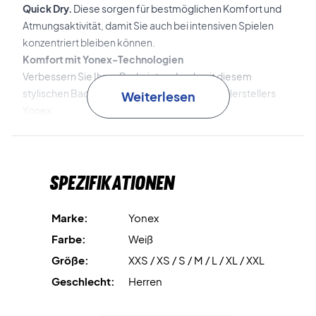
Quick Dry.
Diese sorgen für bestmöglichen Komfort und
Atmungsaktivität, damit Sie auch bei intensiven Spielen
konzentriert bleiben können.
Komfort mit Yonex-Technologien
Verbessern Sie Ihren Badminton-Look mit diesem
stylischen Badminton-T-Shirt des beliebten Herstellers
Weiterlesen
Yonex.
Material: 100% Polyester
Farbe: Weiß mit Blau und Neongrün.
Spezifikationen
16568EX
Marke:
Yonex
Farbe:
Weiß
Größe:
XXS / XS / S / M / L / XL / XXL
Geschlecht:
Herren