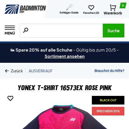
0
Schläger Guide
Warenkorb
Favoriten (
0
)
Suche nach Produkten, Marken usw.
Suche
MENÜ
👟 Spare 20% auf alle Schuhe
-
Gültig bis zum 20/5
-
Sortiment ansehen
|
Brauchst du Hilfe?
Zurück
AUSVERKAUF
Yonex T-shirt 16573EX Rose Pink
BLACK OUT
BLACK OUT
SPEICHERN 30%
SPEICHERN 30%