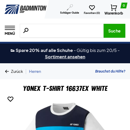
0
Schläger Guide
Warenkorb
Favoriten (
0
)
Suche nach Produkten, Marken usw.
Suche
MENÜ
👟 Spare 20% auf alle Schuhe
-
Gültig bis zum 20/5
-
Sortiment ansehen
|
Brauchst du Hilfe?
Zurück
Herren
Yonex T-Shirt 16637EX White