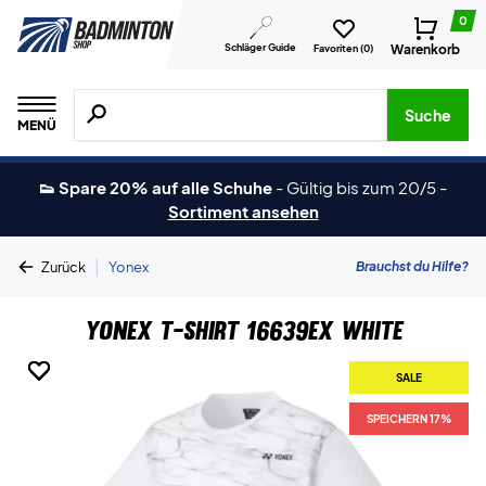
0
Schläger Guide
Warenkorb
Favoriten (
0
)
Suche nach Produkten, Marken usw.
Suche
MENÜ
👟 Spare 20% auf alle Schuhe
-
Gültig bis zum 20/5
-
Sortiment ansehen
|
Brauchst du Hilfe?
Zurück
Yonex
Yonex T-shirt 16639EX White
SALE
SALE
SALE
SALE
SALE
SALE
SPEICHERN 17%
SPEICHERN 17%
SPEICHERN 17%
SPEICHERN 17%
SPEICHERN 17%
SPEICHERN 17%