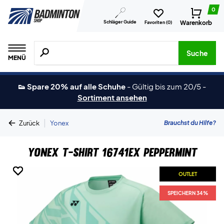
0
Schläger Guide
Warenkorb
Favoriten (
0
)
Suche nach Produkten, Marken usw.
Suche
MENÜ
👟 Spare 20% auf alle Schuhe
-
Gültig bis zum 20/5
-
Sortiment ansehen
|
Brauchst du Hilfe?
Zurück
Yonex
Yonex T-shirt 16741EX Peppermint
OUTLET
OUTLET
OUTLET
OUTLET
OUTLET
SPEICHERN 34%
SPEICHERN 34%
SPEICHERN 34%
SPEICHERN 34%
SPEICHERN 34%