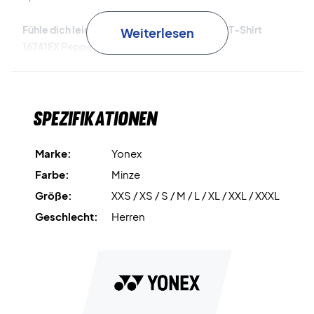
Fühle dich leicht und frei – kaufe dein Yonex T-Shirt
Weiterlesen
16741EX Peppermint noch heute!
Farbe: Peppermint.
Material: 100% Polyester.
Spezifikationen
Marke:
Yonex
Farbe:
Minze
Größe:
XXS / XS / S / M / L / XL / XXL / XXXL
Geschlecht:
Herren