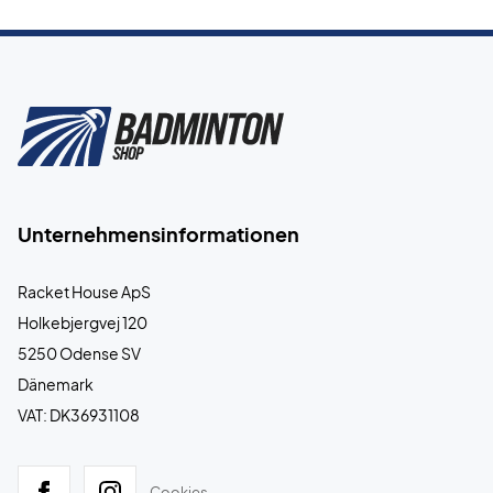
Unternehmensinformationen
Racket House ApS
Holkebjergvej 120
5250 Odense SV
Dänemark
VAT: DK36931108
Cookies