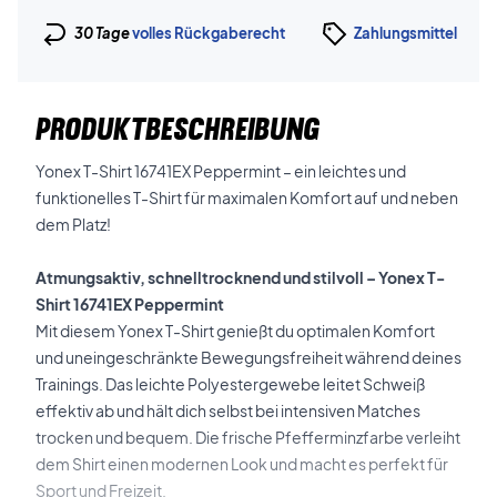
30 Tage
volles Rückgaberecht
Zahlungsmittel
PRODUKTBESCHREIBUNG
Yonex T-Shirt 16741EX Peppermint – ein leichtes und
funktionelles T-Shirt für maximalen Komfort auf und neben
dem Platz!
Atmungsaktiv, schnelltrocknend und stilvoll – Yonex T-
Shirt 16741EX Peppermint
Mit diesem Yonex T-Shirt genießt du optimalen Komfort
und uneingeschränkte Bewegungsfreiheit während deines
Trainings. Das leichte Polyestergewebe leitet Schweiß
effektiv ab und hält dich selbst bei intensiven Matches
trocken und bequem. Die frische Pfefferminzfarbe verleiht
dem Shirt einen modernen Look und macht es perfekt für
Sport und Freizeit.