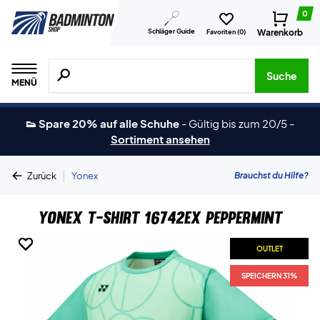
0
Schläger Guide
Warenkorb
Favoriten (
0
)
Suche nach Produkten, Marken usw.
Suche
MENÜ
👟 Spare 20% auf alle Schuhe
-
Gültig bis zum 20/5
-
Sortiment ansehen
|
Brauchst du Hilfe?
Zurück
Yonex
Yonex T-shirt 16742EX Peppermint
OUTLET
OUTLET
OUTLET
OUTLET
SPEICHERN 31%
SPEICHERN 31%
SPEICHERN 31%
SPEICHERN 31%