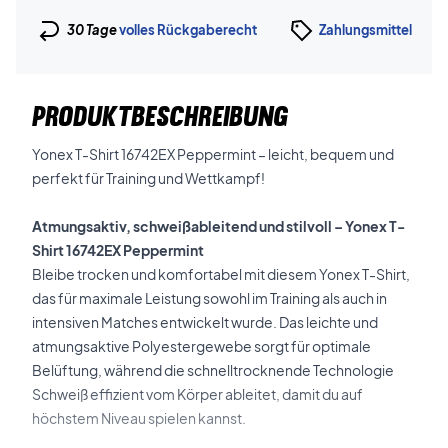
30 Tage
volles Rückgaberecht
Zahlungsmittel
PRODUKTBESCHREIBUNG
Yonex T-Shirt 16742EX Peppermint – leicht, bequem und
perfekt für Training und Wettkampf!
Atmungsaktiv, schweißableitend und stilvoll – Yonex T-
Shirt 16742EX Peppermint
Bleibe trocken und komfortabel mit diesem Yonex T-Shirt,
das für maximale Leistung sowohl im Training als auch in
intensiven Matches entwickelt wurde. Das leichte und
atmungsaktive Polyestergewebe sorgt für optimale
Belüftung, während die schnelltrocknende Technologie
Schweiß effizient vom Körper ableitet, damit du auf
höchstem Niveau spielen kannst.