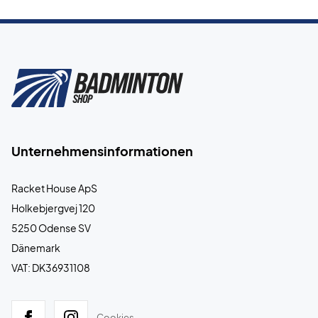
Unternehmensinformationen
Racket House ApS
Holkebjergvej 120
5250 Odense SV
Dänemark
VAT: DK36931108
Cookies