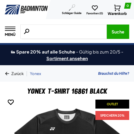
0
Schläger Guide
Warenkorb
Favoriten (
0
)
Suche nach Produkten, Marken usw.
Suche
MENÜ
👟 Spare 20% auf alle Schuhe
-
Gültig bis zum 20/5
-
Sortiment ansehen
|
Brauchst du Hilfe?
Zurück
Yonex
Yonex T-shirt 16861 Black
OUTLET
OUTLET
OUTLET
OUTLET
OUTLET
SPEICHERN 20%
SPEICHERN 20%
SPEICHERN 20%
SPEICHERN 20%
SPEICHERN 20%