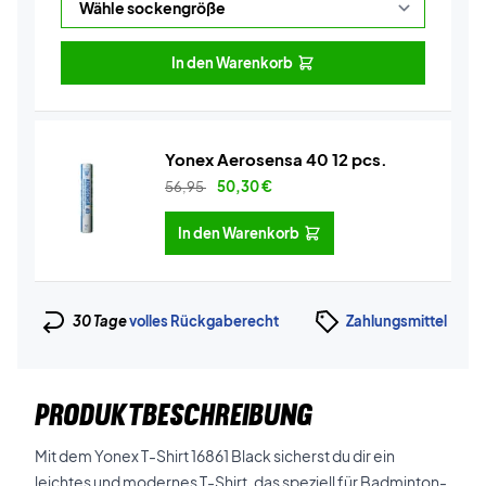
In den Warenkorb
Yonex Aerosensa 40 12 pcs.
56,95
50,30
€
In den Warenkorb
30 Tage
volles Rückgaberecht
Zahlungsmittel
PRODUKTBESCHREIBUNG
Mit dem Yonex T-Shirt 16861 Black sicherst du dir ein
leichtes und modernes T-Shirt, das speziell für Badminton-