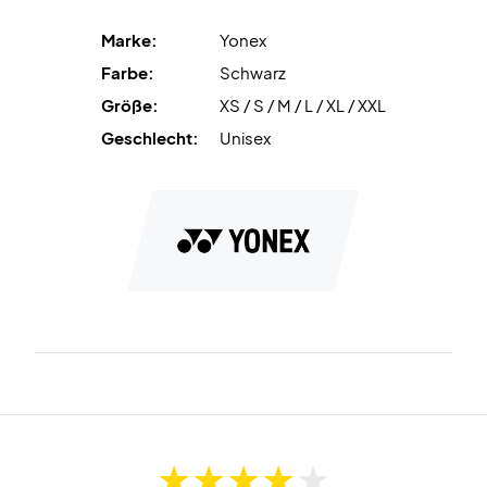
Court.
Marke:
Yonex
Sichere dir das Yonex T-Shirt 16861 Black für ultimativen
Farbe:
Schwarz
Komfort
Größe:
XS / S / M / L / XL / XXL
Farbe:
Schwarz.
Geschlecht:
Unisex