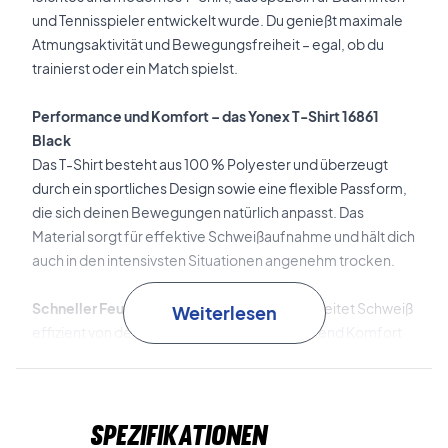
und Tennisspieler entwickelt wurde. Du genießt maximale
Atmungsaktivität und Bewegungsfreiheit – egal, ob du
trainierst oder ein Match spielst.
Performance und Komfort – das Yonex T-Shirt 16861
Black
Das T-Shirt besteht aus 100 % Polyester und überzeugt
durch ein sportliches Design sowie eine flexible Passform,
die sich deinen Bewegungen natürlich anpasst. Das
Material sorgt für effektive Schweißaufnahme und hält dich
auch in den intensivsten Situationen angenehm trocken.
Schneller Feuchtigkeitstransport
Der Stoff leitet Schweiß
Weiterlesen
effizient von der Haut ab, damit du durchgehend Komfort
behältst.
Quick Dry-Technologie
Trocknet besonders schnell und
Spezifikationen
liefert dir ein angenehm leichtes Tragegefühl auf dem