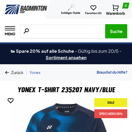
0
Schläger Guide
Warenkorb
Favoriten (
0
)
Suche nach Produkten, Marken usw.
Suche
MENÜ
👟 Spare 20% auf alle Schuhe
-
Gültig bis zum 20/5
-
Sortiment ansehen
|
Brauchst du Hilfe?
Zurück
Yonex
Yonex T-shirt 235207 Navy/Blue
SALE
SALE
SPEICHERN 38%
SPEICHERN 38%