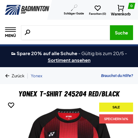
0
Schläger Guide
Warenkorb
Favoriten (
0
)
Suche nach Produkten, Marken usw.
Suche
MENÜ
👟 Spare 20% auf alle Schuhe
-
Gültig bis zum 20/5
-
Sortiment ansehen
|
Brauchst du Hilfe?
Zurück
Yonex
Yonex T-shirt 245204 Red/Black
SALE
SALE
SPEICHERN 16%
SPEICHERN 16%