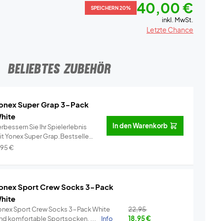
40,00 €
SPEICHERN 20%
inkl. MwSt.
Letzte Chance
BELIEBTES ZUBEHÖR
onex Super Grap 3-Pack
hite
In den Warenkorb
rbessern Sie Ihr Spielerlebnis
it Yonex Super Grap.Bestseller
..
Info
,95
€
onex Sport Crew Socks 3-Pack
hite
onex Sport Crew Socks 3-Pack White
22,95
ind komfortable Sportsocken, ...
Info
18,95
€