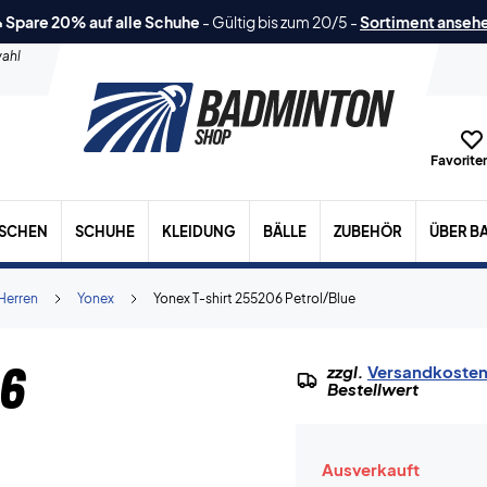
 Spare 20% auf alle Schuhe
-
Gültig bis zum 20/5
-
Sortiment anseh
ahl
Favoriten
ASCHEN
SCHUHE
KLEIDUNG
BÄLLE
ZUBEHÖR
ÜBER B
Herren
Yonex
Yonex T-shirt 255206 Petrol/Blue
06
zzgl.
Versandkoste
Bestellwert
Ausverkauft