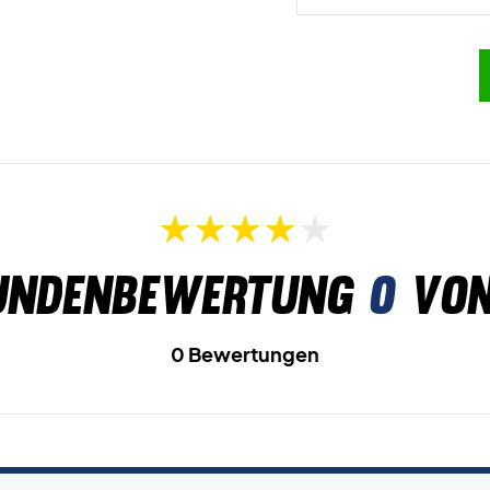
undenbewertung
0
von
0 Bewertungen