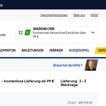
en
Geschenkgutschein
Über uns
Hilfe?
WARENKORB
0
Kostenloser Versand bei Einkäufen über
 (
0
)
99 €
ADMINTON
ANLEITUNGEN
MARKEN
AUSSENSPIEL
OUTL
Brauchst du Hilfe?
n
– kostenlose Lieferung ab 99 €
Lieferung: 2-3
Werktage
Statt:
49,95 €