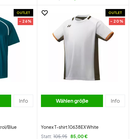
OUTLET
OUTLET
- 26%
- 20%
Info
Wählen größe
Info
rol/Blue
Yonex T-shirt 10638EX White
Statt:
105,95
85,00 €