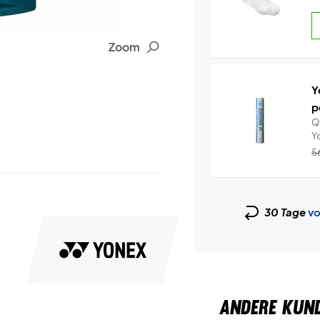
Zoom
Y
p
Q
5
30 Tage
vo
ANDERE KUN