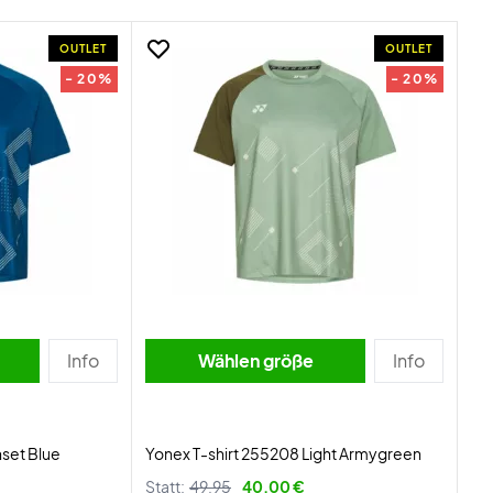
OUTLET
OUTLET
- 20%
- 20%
Info
Wählen größe
Info
nset Blue
Yonex T-shirt 255208 Light Armygreen
Statt:
49,95
40,00 €