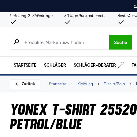

Lieferung: 2-3 Werktage
30 Tage Rückgaberecht
Beste Ausw
Suche nach Produkten, Marken usw.
Suche
STARTSEITE
SCHLÄGER
SCHLÄGER-BERATER
T
Zurück
Startseite
Kleidung
T-shirt/Polo
Yonex T-shirt 2552
Petrol/Blue