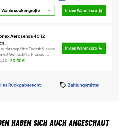
In den Warenkorb
onex Aerosensa 40 12
cs.
In den Warenkorb
ualitätsgeprüfte Federbälle von
Yonex! Gemacht für Präzisio...
Info
6,95
50,30
€
lles Rückgaberecht
Zahlungsmittel
DEN HABEN SICH AUCH ANGESCHAUT