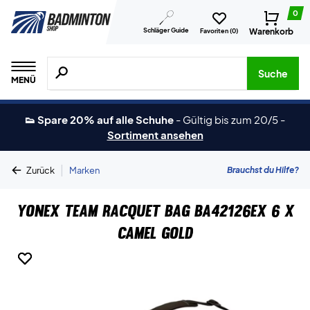
0
Schläger Guide
Warenkorb
Favoriten (
0
)
Suche nach Produkten, Marken usw.
Suche
MENÜ
👟 Spare 20% auf alle Schuhe
-
Gültig bis zum 20/5
-
Sortiment ansehen
|
Brauchst du Hilfe?
Zurück
Marken
Yonex Team Racquet Bag BA42126EX 6 X
Camel Gold