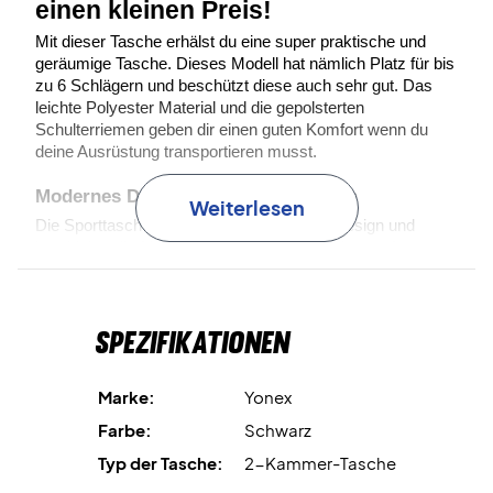
einen kleinen Preis!
Mit dieser Tasche erhälst du eine super praktische und 
geräumige Tasche. Dieses Modell hat nämlich Platz für bis 
zu 6 Schlägern und beschützt diese auch sehr gut. Das 
leichte Polyester Material und die gepolsterten 
Schulterriemen geben dir einen guten Komfort wenn du 
deine Ausrüstung transportieren musst.
Modernes Design und frische Farben
Weiterlesen
Die Sporttasche ist in einem spannenden Design und 
kombiniert die frischen Farben in einer modernen Art.
Material: 100 % Polyester 
Maß: 75 x 20 x 33.5 cm
Spezifikationen
Marke:
Yonex
Farbe:
Schwarz
Typ der Tasche:
2-Kammer-Tasche