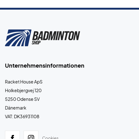
Unternehmensinformationen
Racket House ApS
Holkebjergvej 120
5250 Odense SV
Dänemark
VAT: DK36931108
Cookies