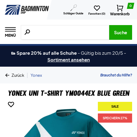
0
Schläger Guide
Warenkorb
Favoriten (
0
)
Suche nach Produkten, Marken usw.
Suche
MENÜ
👟 Spare 20% auf alle Schuhe
-
Gültig bis zum 20/5
-
Sortiment ansehen
|
Brauchst du Hilfe?
Zurück
Yonex
Yonex Uni T-shirt YM0044EX Blue Green
SALE
SALE
SPEICHERN 27%
SPEICHERN 27%