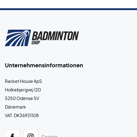
Unternehmensinformationen
Racket House ApS
Holkebjergvej 120
5250 Odense SV
Dänemark
VAT: DK36931108
Cookies