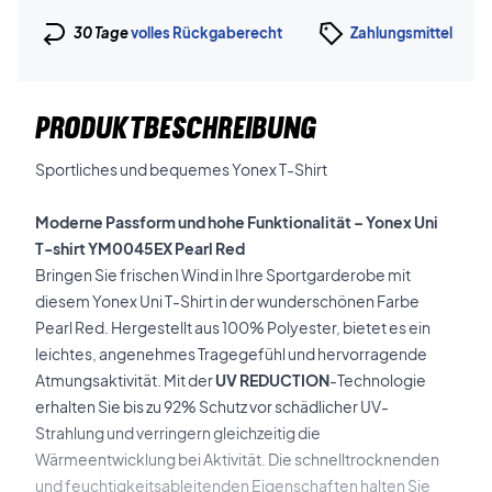
30 Tage
volles Rückgaberecht
Zahlungsmittel
PRODUKTBESCHREIBUNG
Sportliches und bequemes Yonex T-Shirt
Moderne Passform und hohe Funktionalität – Yonex Uni
T-shirt YM0045EX Pearl Red
Bringen Sie frischen Wind in Ihre Sportgarderobe mit
diesem Yonex Uni T-Shirt in der wunderschönen Farbe
Pearl Red. Hergestellt aus 100% Polyester, bietet es ein
leichtes, angenehmes Tragegefühl und hervorragende
Atmungsaktivität. Mit der
UV REDUCTION
-Technologie
erhalten Sie bis zu 92% Schutz vor schädlicher UV-
Strahlung und verringern gleichzeitig die
Wärmeentwicklung bei Aktivität. Die schnelltrocknenden
und feuchtigkeitsableitenden Eigenschaften halten Sie