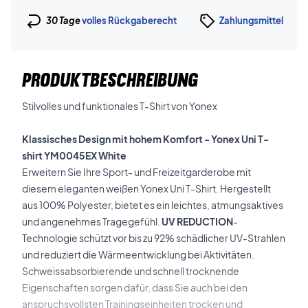
30 Tage
volles Rückgaberecht
Zahlungsmittel
PRODUKTBESCHREIBUNG
Stilvolles und funktionales T-Shirt von Yonex
Klassisches Design mit hohem Komfort - Yonex Uni T-
shirt YM0045EX White
Erweitern Sie Ihre Sport- und Freizeitgarderobe mit
diesem eleganten weißen Yonex Uni T-Shirt. Hergestellt
aus 100% Polyester, bietet es ein leichtes, atmungsaktives
und angenehmes Tragegefühl.
UV REDUCTION
-
Technologie schützt vor bis zu 92% schädlicher UV-Strahlen
und reduziert die Wärmeentwicklung bei Aktivitäten.
Schweissabsorbierende und schnell trocknende
Eigenschaften sorgen dafür, dass Sie auch bei den
anspruchsvollsten Trainingseinheiten trocken und