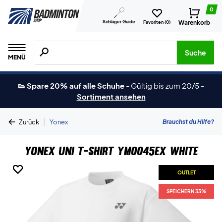
0
Schläger Guide
Warenkorb
Favoriten (
0
)
Suche nach Produkten, Marken usw.
Suche
MENÜ
👟 Spare 20% auf alle Schuhe
-
Gültig bis zum 20/5
-
Sortiment ansehen
|
Brauchst du Hilfe?
Zurück
Yonex
Yonex Uni T-shirt YM0045EX White
OUTLET
OUTLET
OUTLET
OUTLET
OUTLET
OUTLET
SPEICHERN 33%
SPEICHERN 33%
SPEICHERN 33%
SPEICHERN 33%
SPEICHERN 33%
SPEICHERN 33%