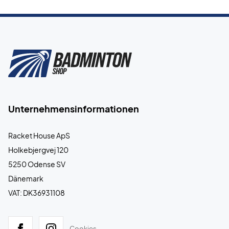
Unternehmensinformationen
Racket House ApS
Holkebjergvej 120
5250 Odense SV
Dänemark
VAT: DK36931108
Cookies