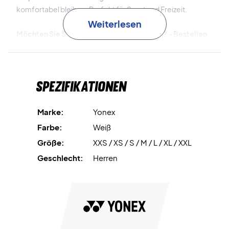
komfortabel bleiben. Perfekt für Sport und Freizeit.
Weiterlesen
Möchten Sie Stil und Funktion kombinieren? - Bestellen
Sie noch heute das Yonex Uni T-shirt YM0045EX White!
Farbe:
Weiß
Material:
100% Polyester
Spezifikationen
Marke:
Yonex
Farbe:
Weiß
Größe:
XXS / XS / S / M / L / XL / XXL
Geschlecht:
Herren