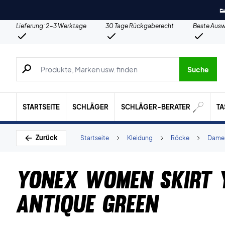

Lieferung: 2-3 Werktage
30 Tage Rückgaberecht
Beste Ausw
Suche nach Produkten, Marken usw.
Suche
STARTSEITE
SCHLÄGER
SCHLÄGER-BERATER
T
Zurück
Startseite
Kleidung
Röcke
Dame
Yonex Women Skirt
Antique Green