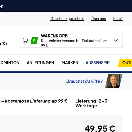
en
Geschenkgutschein
Über uns
Hilfe?
WARENKORB
0
Kostenloser Versand bei Einkäufen über
 (
0
)
99 €
ADMINTON
ANLEITUNGEN
MARKEN
AUSSENSPIEL
OUTL
Brauchst du Hilfe?
n
– kostenlose Lieferung ab 99 €
Lieferung: 2-3
Werktage
49,95 €