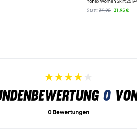
Yonex Women Skirt 26194
Statt:
39,95
31,95 €
undenbewertung
0
von
0 Bewertungen