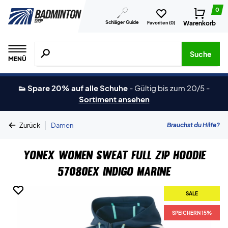
0
Schläger Guide
Warenkorb
Favoriten (
0
)
Suche nach Produkten, Marken usw.
Suche
MENÜ
👟 Spare 20% auf alle Schuhe
-
Gültig bis zum 20/5
-
Sortiment ansehen
|
Brauchst du Hilfe?
Zurück
Damen
Yonex Women Sweat Full Zip Hoodie
57080EX Indigo Marine
SALE
SALE
SPEICHERN 15%
SPEICHERN 15%