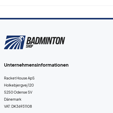
Unternehmensinformationen
Racket House ApS
Holkebjergvej 120
5250 Odense SV
Dänemark
VAT: DK36931108