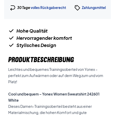
30 Tage
volles Rückgaberecht
Zahlungsmittel
Hohe Qualität
Hervorragender komfort
Stylisches Design
PRODUKTBESCHREIBUNG
Leichtes und bequemes Trainingsoberteil von Yonex –
perfekt zum Aufwärmen oder auf dem Weg zum und vom
Platz!
Cool und bequem – Yonex Women Sweatshirt 242601
White
Dieses Damen-Trainingsoberteil besteht aus einer
Materialmischung, die hohen Komfort und gute