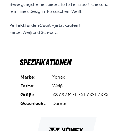
Bewegungsfreiheit bietet. Es hat ein sportliches und
feminines Design in klassischem Weiß.
Perfekt für den Court – jetzt kaufen!
Farbe: Weiß und Schwarz.
Spezifikationen
Marke:
Yonex
Farbe:
Weiß
Größe:
XS / S / M / L / XL / XXL / XXXL
Geschlecht:
Damen