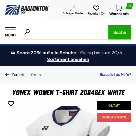
0
Schläger Guide
Warenkorb
Favoriten (
0
)
Suche nach Produkten, Marken usw.
Suche
MENÜ
👟 Spare 20% auf alle Schuhe
-
Gültig bis zum 20/5
-
Sortiment ansehen
|
Brauchst du Hilfe?
Zurück
Yonex
Yonex Women T-shirt 20848EX White
OUTLET
OUTLET
OUTLET
OUTLET
OUTLET
SPEICHERN 50%
SPEICHERN 50%
SPEICHERN 50%
SPEICHERN 50%
SPEICHERN 50%