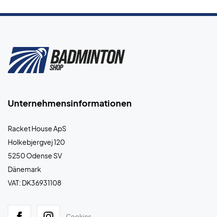
Unternehmensinformationen
Racket House ApS
Holkebjergvej 120
5250 Odense SV
Dänemark
VAT: DK36931108
Cookies