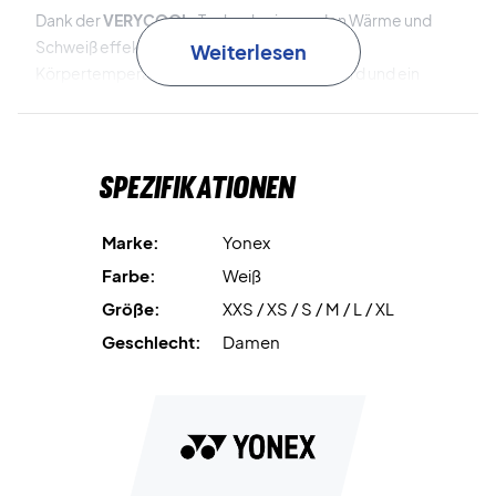
Dank der
VERYCOOL
-Technologie werden Wärme und
Schweiß effektiv absorbiert, wodurch die
Weiterlesen
Körpertemperatur um bis zu 3°C gesenkt wird und ein
kühlender Effekt entsteht – perfekt für intensive Matches.
Zudem schützt die
UV REDUCTION
-Technologie vor
schädlichen UV-Strahlen und reduziert die
Spezifikationen
Wärmeentwicklung, sodass du dich voll auf dein Spiel
konzentrieren kannst.
Marke:
Yonex
Die innovative
Precision Move
-Konstruktion gewährleistet
Farbe:
Weiß
maximale Bewegungsfreiheit und reduziert die Belastung
Größe:
XXS / XS / S / M / L / XL
der Arme bei Schlägen, sodass du dich natürlich und
mühelos bewegen kannst. Darüber hinaus ist das Gewebe
Geschlecht:
Damen
mit
antistatischen Fasern
durchzogen, die statische
Elektrizität eliminieren und für zusätzlichen Komfort auf
dem Platz sorgen.
Spiele mit Komfort und Stil – kaufe dein Yonex T-Shirt