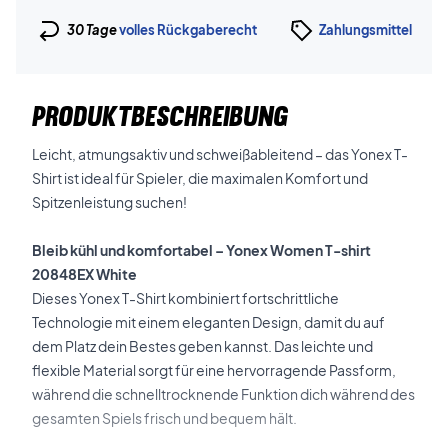
30 Tage
volles Rückgaberecht
Zahlungsmittel
PRODUKTBESCHREIBUNG
Leicht, atmungsaktiv und schweißableitend – das Yonex T-
Shirt ist ideal für Spieler, die maximalen Komfort und
Spitzenleistung suchen!
Bleib kühl und komfortabel – Yonex Women T-shirt
20848EX White
Dieses Yonex T-Shirt kombiniert fortschrittliche
Technologie mit einem eleganten Design, damit du auf
dem Platz dein Bestes geben kannst. Das leichte und
flexible Material sorgt für eine hervorragende Passform,
während die schnelltrocknende Funktion dich während des
gesamten Spiels frisch und bequem hält.