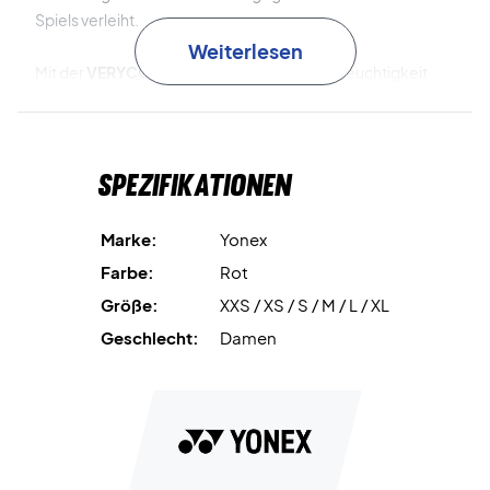
Spiels verleiht.
Weiterlesen
Mit der
VERYCOOL DRY
-Technologie wird Feuchtigkeit
effektiv aufgenommen und von der Haut abgeleitet,
sodass du auch bei intensiven Matches kühl und trocken
bleibst. Zusätzlich schützt die
UV REDUCTION
-Technologie
Spezifikationen
vor schädlicher UV-Strahlung und reduziert die
Wärmeentwicklung, damit du konzentriert bleiben kannst,
ohne zu überhitzen.
Marke:
Yonex
Farbe:
Rot
Die einzigartige
Precision Move
-Konstruktion wurde
Größe:
XXS / XS / S / M / L / XL
entwickelt, um maximale Bewegungsfreiheit zu
gewährleisten, die Belastung der Arme bei Schlägen zu
Geschlecht:
Damen
reduzieren und schnelle, flüssige Fußbewegungen zu
unterstützen. Zudem enthält das Material
antistatische
Fasern
, die statische Aufladung verhindern und den
Tragekomfort während des Spiels erhöhen.