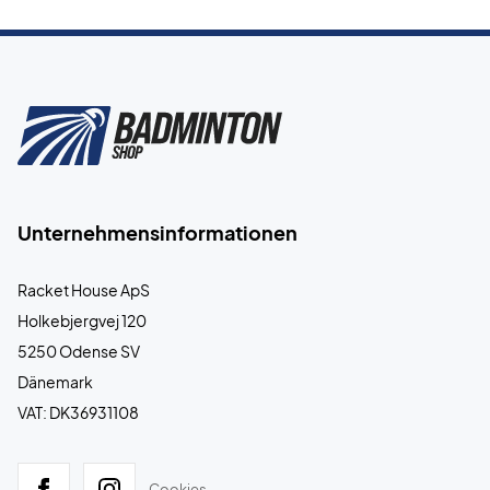
Unternehmensinformationen
Racket House ApS
Holkebjergvej 120
5250 Odense SV
Dänemark
VAT: DK36931108
Cookies