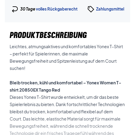
30 Tage
volles Rückgaberecht
Zahlungsmittel
PRODUKTBESCHREIBUNG
Leichtes, atmungsaktives und komfortables Yonex T-Shirt
– perfekt für Spielerinnen, die maximale
Bewegungsfreiheit und Spitzenleistung auf dem Court
suchen!
Bleib trocken, kühl und komfortabel – Yonex Women T-
shirt 20850EX Tango Red
Dieses Yonex T-Shirt wurde entwickelt, um dir das beste
Spielerlebnis zu bieten. Dank fortschrittlicher Technologien
bleibst du trocken, komfortabel und flexibel auf dem
Court. Das leichte, elastische Material sorgt für maximale
Bewegungsfreiheit, während die schnell trocknende
Technologie dir ein frisches Tragegefühl während des