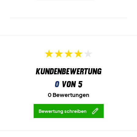
Spiele mit Selbstvertrauen und Komfort – bestelle dein
Yonex T-Shirt noch heute!
Farbe: Rot und Weiß.
Material: 100 % Polyester.
Kundenbewertung
0
von 5
0 Bewertungen
Bewertung schreiben