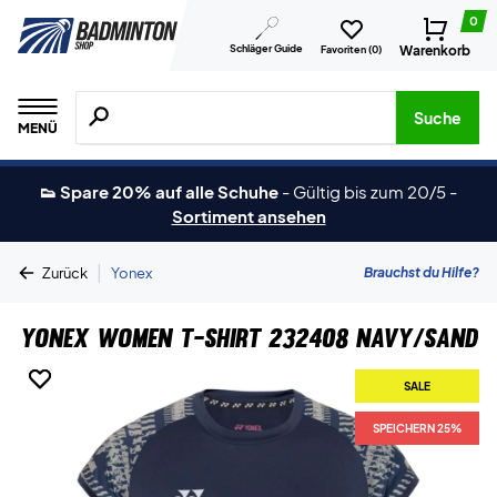
0
Schläger Guide
Warenkorb
Favoriten (
0
)
Suche nach Produkten, Marken usw.
Suche
MENÜ
👟 Spare 20% auf alle Schuhe
-
Gültig bis zum 20/5
-
Sortiment ansehen
|
Brauchst du Hilfe?
Zurück
Yonex
Yonex Women T-shirt 232408 Navy/Sand
SALE
SALE
SPEICHERN 25%
SPEICHERN 25%