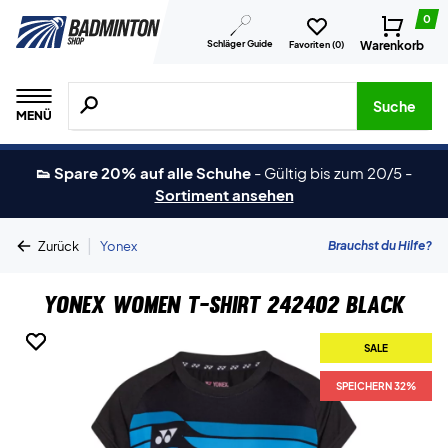
0
Schläger Guide
Warenkorb
Favoriten (
0
)
Suche nach Produkten, Marken usw.
Suche
MENÜ
👟 Spare 20% auf alle Schuhe
-
Gültig bis zum 20/5
-
Sortiment ansehen
|
Brauchst du Hilfe?
Zurück
Yonex
Yonex Women T-shirt 242402 Black
SALE
SALE
SPEICHERN 32%
SPEICHERN 32%