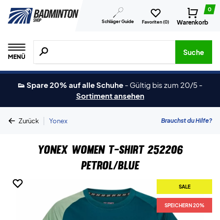
0
Schläger Guide
Warenkorb
Favoriten (
0
)
Suche nach Produkten, Marken usw.
Suche
MENÜ
👟 Spare 20% auf alle Schuhe
-
Gültig bis zum 20/5
-
Sortiment ansehen
|
Brauchst du Hilfe?
Zurück
Yonex
Yonex Women T-shirt 252206
Petrol/Blue
SALE
SALE
SPEICHERN 20%
SPEICHERN 20%